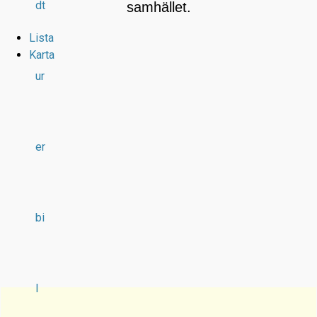
dt
samhället.
Lista
Karta
ur
er
bi
l