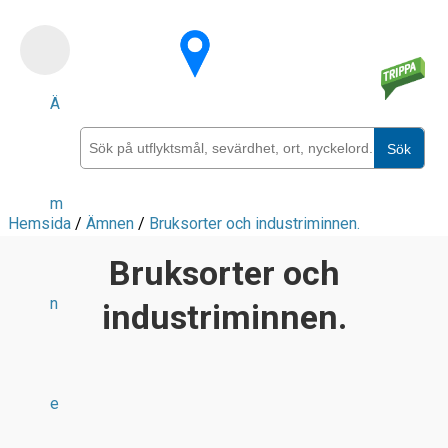
Skip
to
main
Ä
content
Sök
m
Hemsida
/
Ämnen
/
Bruksorter och industriminnen.
Bruksorter och
n
industriminnen.
e