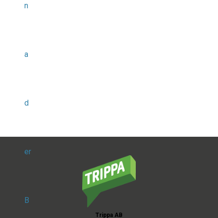
n
a
d
er
B
Trippa AB