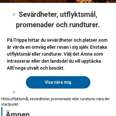
Sevärdheter, utflyktsmål,
n
promenader och rundturer.
På Trippa hittar du sevärdheter och platser som
R
är värda en omväg eller resan i sig själv. Enstaka
utflyktsmål eller rundturer. Välj det Ämne som
intresserar eller den landsdel du vill upptäcka.
u
Allt noga utvalt och besökt.
Visa nära mig
n
Hitta utflyktsmål, sevärdheter, promenader eller rundturer nära din
startpunkt.
Ämnen