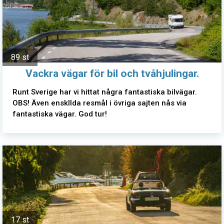
89 st
Vackra vägar för bil och tvåhjulingar.
Runt Sverige har vi hittat några fantastiska bilvägar.
OBS! Även enskllda resmål i övriga sajten nås via
fantastiska vägar. God tur!
17 st