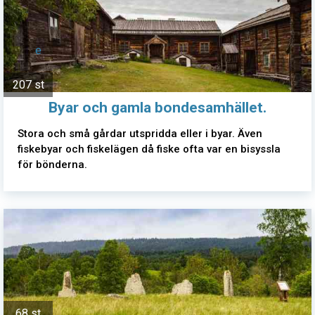
e
207 st
Byar och gamla bondesamhället.
Stora och små gårdar utspridda eller i byar. Även
fiskebyar och fiskelägen då fiske ofta var en bisyssla
för bönderna.
68 st