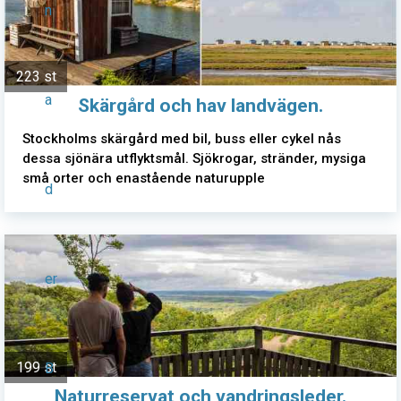
n
223 st
a
Skärgård och hav landvägen.
Stockholms skärgård med bil, buss eller cykel nås
dessa sjönära utflyktsmål. Sjökrogar, stränder, mysiga
små orter och enastående naturupple
d
er
199 st
B
Naturreservat och vandringsleder.