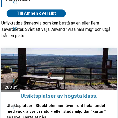
dt
Till Ämnen översikt
Utflyktstips ämnesvis som kan bestå av en eller flera
ur
sevärdheter. Svårt att välja. Använd ”Visa nära mig” och utgå
från en plats.
er
bi
288 st
Utsiktsplatser av högsta klass.
Utsiktsplatser i Stockholm men även runt hela landet
l
med vackra vyer, i natur- eller stadsmiljö där ”kartan”
ses live. Flertalet nås