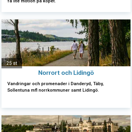
få lite motion på köpet.
25 st
Norrort och Lidingö
Vandringar och promenader i Danderyd, Täby,
Sollentuna mfl norrkommuner samt Lidingö.