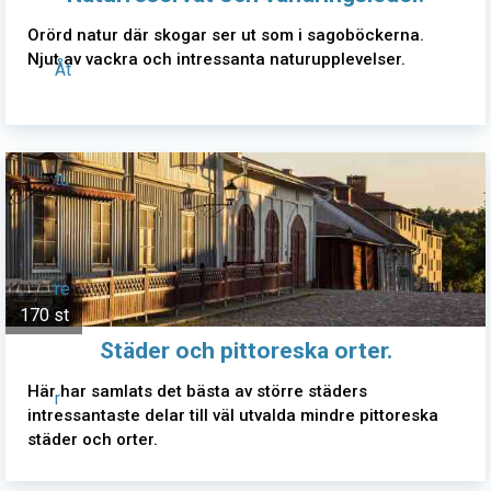
Orörd natur där skogar ser ut som i sagoböckerna.
Njut av vackra och intressanta naturupplevelser.
Åt
tu
re
170 st
Städer och pittoreska orter.
Här har samlats det bästa av större städers
r
intressantaste delar till väl utvalda mindre pittoreska
städer och orter.