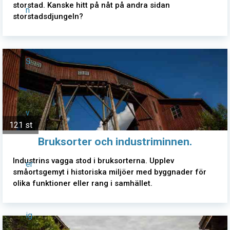
storstad. Kanske hitt på nåt på andra sidan
n
storstadsdjungeln?
S
v
121 st
Bruksorter och industriminnen.
Industrins vagga stod i bruksorterna. Upplev
er
småortsgemyt i historiska miljöer med byggnader för
olika funktioner eller rang i samhället.
ig