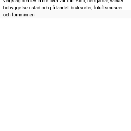
vingslag och lev in hur livet var förr. Slott, herrgårdar, vacker
bebyggelse i stad och på landet, bruksorter, friluftsmuseer
och fornminnen.