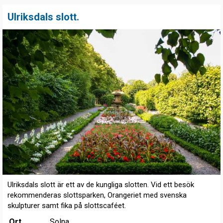
Ulriksdals slott.
Ulriksdals slott är ett av de kungliga slotten. Vid ett besök
rekommenderas slottsparken, Orangeriet med svenska
skulpturer samt fika på slottscaféet.
Ort
Solna