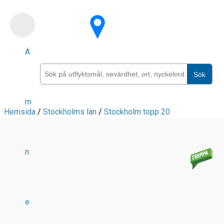
Skip
to
main
Ä
content
Sök
m
Hemsida
/
Stockholms län
/
Stockholm topp 20
n
e