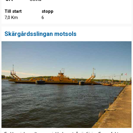
Till start
stopp
7,0 Km
6
Skärgårdsslingan motsols