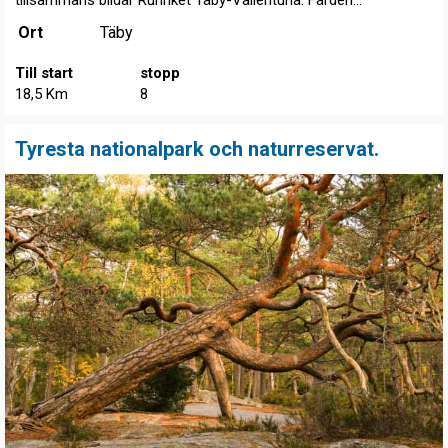
Ort
Täby
Till start
stopp
18,5 Km
8
Tyresta nationalpark och naturreservat.