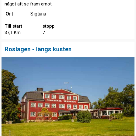
något att se fram emot.
Ort
Sigtuna
Till start
stopp
37,1 Km
7
Roslagen - längs kusten