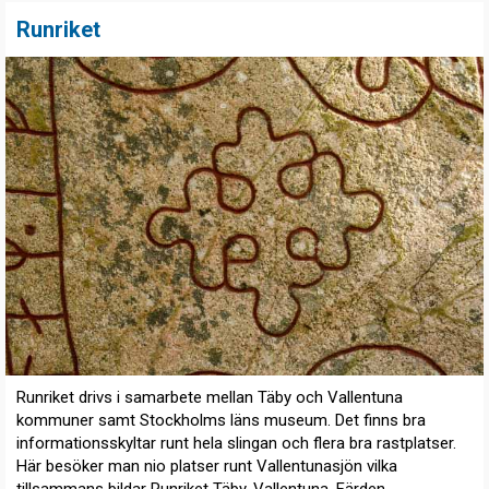
Runriket
Runriket drivs i samarbete mellan Täby och Vallentuna
kommuner samt Stockholms läns museum. Det finns bra
informationsskyltar runt hela slingan och flera bra rastplatser.
Här besöker man nio platser runt Vallentunasjön vilka
tillsammans bildar Runriket Täby-Vallentuna. Färden...