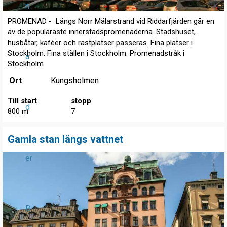
n
PROMENAD - Längs Norr Mälarstrand vid Riddarfjärden går en
av de populäraste innerstadspromenaderna. Stadshuset,
husbåtar, kaféer och rastplatser passeras. Fina platser i
Stockholm. Fina ställen i Stockholm. Promenadstråk i
a
Stockholm.
Ort
Kungsholmen
Till start
stopp
d
800 m
7
Gamla stan längs vattnet
er
B