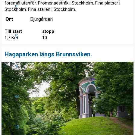
föremål utanför. Promenadstråk i Stockholm. Fina platser i
n
Stockholm. Fina ställen i Stockholm.
Ort
Djurgården
Till start
stopp
S
1,7 Km
10
Hagaparken längs Brunnsviken.
v
er
ig