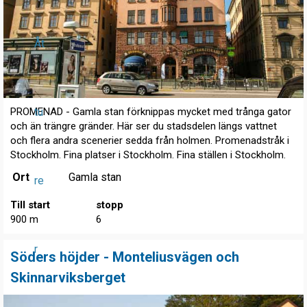
Åt
tu
PROMENAD - Gamla stan förknippas mycket med trånga gator
och än trängre gränder. Här ser du stadsdelen längs vattnet
och flera andra scenerier sedda från holmen. Promenadstråk i
Stockholm. Fina platser i Stockholm. Fina ställen i Stockholm.
Ort
Gamla stan
re
Till start
stopp
900 m
6
r
Söders höjder - Monteliusvägen och
Skinnarviksberget