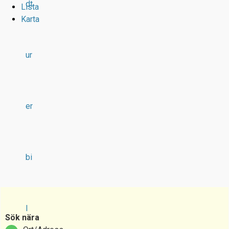
dt
Lista
Karta
ur
er
bi
l
Sök nära