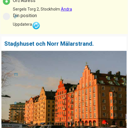
Ort/Adress
Sergels Torg 2, Stockholm
Ändra
Din position
P
Uppdatera
Stadshuset och Norr Mälarstrand.
ro
m
e