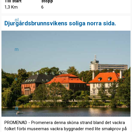
Till start
stopp
1,3 Km
6
ol
Djurgårdsbrunnsvikens soliga norra sida.
m
s
lä
PROMENAD - Promenera denna sköna strand bland det vackra
folket förbi museernas vackra byggnader med lite smakprov på