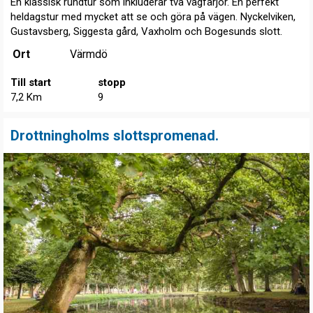
En klassisk rundtur som inkluderar två vägfärjor. En perfekt
heldagstur med mycket att se och göra på vägen. Nyckelviken,
Gustavsberg, Siggesta gård, Vaxholm och Bogesunds slott.
Ort
Värmdö
Till start
stopp
7,2 Km
9
Drottningholms slottspromenad.