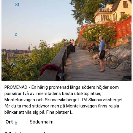
St
o
c
PROMENAD - En härlig promenad längs söders höjder som
k
passerar två av innerstadens bästa utsiktsplatser,
Monteliusvägen och Skinnarviksberget . På Skinnarviksberget
får du ta med sittdynor men på Monteliusvägen finns rejäla
bänkar att vila sig på. Fina platser i...
Ort
Södermalm
h