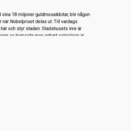
 sina 18 miljoner guldmosaikbitar, blir någon
r när Nobelpriset delas ut. Till vardags
 här och styr staden. Stadshusets inre är
ingar se hemsida men enbart exteriören är
eservation för ändringar som kan uppstå på
 i Stadshuset hålls visningar på svenska
14 och på engelska kl 10, 11, 12, 13, 14 och
 Stadshusparken, på sjösidan mot
cket populär där man kan sitta på en bänk
kra planteringar och utsmyckningar.
an man ta sig upp i Stadshustornet för att
t till en kostnad av 40 kr. Visserligen inte
stornet men så mycket närmare det sevärda
bestämda uppgångstider infaller var 40:e