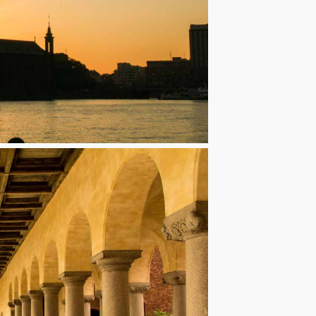
minut mellan kl. 09
mellan kl. 09.15 och 
Adress:
Ragnar Östbergs Pl
Telefon: +46 08-50