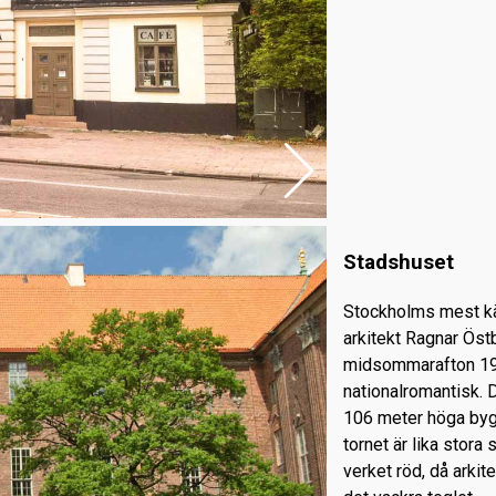
Stadshuset
Stockholms mest kä
arkitekt Ragnar Östb
midsommarafton 192
nationalromantisk. D
106 meter höga byg
tornet är lika stora
verket röd, då arkit