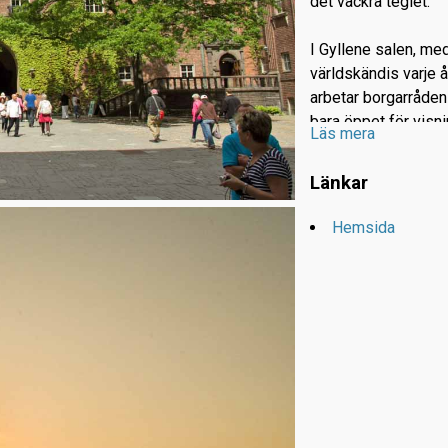
det vackra teglet.
I Gyllene salen, med
världskändis varje å
arbetar borgarråden
bara öppet för visn
Läs mera
värt besöket. Med r
grund av evenemang
Länkar
varje dag kl 12 och 
15, året om.
Hemsida
Den öppna platsen,
Riddarfjärden är my
eller på gräset. Vac
På sommarhalvåret k
se stans bästa utsik
lika hög som Kaknä
och man går upp på 