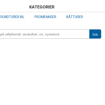
Skip
KATEGORIER
to
RUNDTURER BIL
PROMENADER
BÅTTURER
main
content
Sök