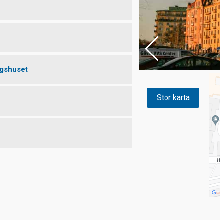
ngshuset
Stor karta