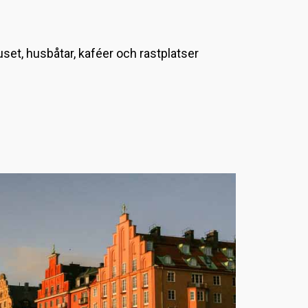
L
a
et, husbåtar, kaféer och rastplatser
d
d
a
r
.
.
.