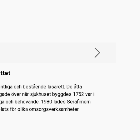
ttet
ntliga och bestående lasarett. De åtta
gade över när sjukhuset byggdes 1752 var i
tiga och behövande. 1980 lades Serafimern
plats för olika omsorgs­verksamheter.