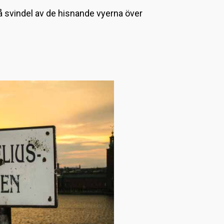
L
få svindel av de hisnande vyerna över
a
d
d
a
r
.
.
.