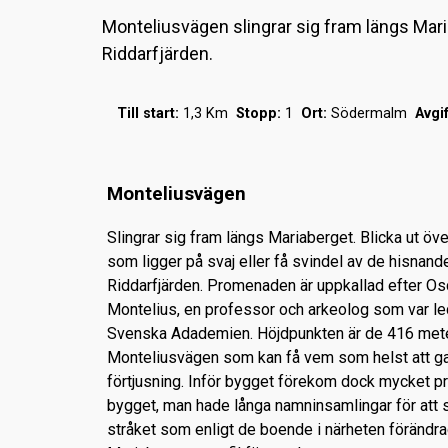
Monteliusvägen slingrar sig fram längs Mari
Riddarfjärden.
Till start:
1,3 Km
Stopp:
1
Ort:
Södermalm
Avgif
Monteliusvägen
Slingrar sig fram längs Mariaberget. Blicka ut ö
som ligger på svaj eller få svindel av de hisnand
Riddarfjärden. Promenaden är uppkallad efter Os
Montelius, en professor och arkeolog som var le
Svenska Adademien. Höjdpunkten är de 416 met
Monteliusvägen som kan få vem som helst att g
förtjusning. Inför bygget förekom dock mycket p
bygget, man hade långa namninsamlingar för att 
stråket som enligt de boende i närheten förändr