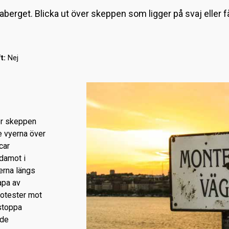
aberget. Blicka ut över skeppen som ligger på svaj eller 
t:
Nej
ver skeppen
e vyerna över
car
damot i
erna längs
apa av
rotester mot
stoppa
ade