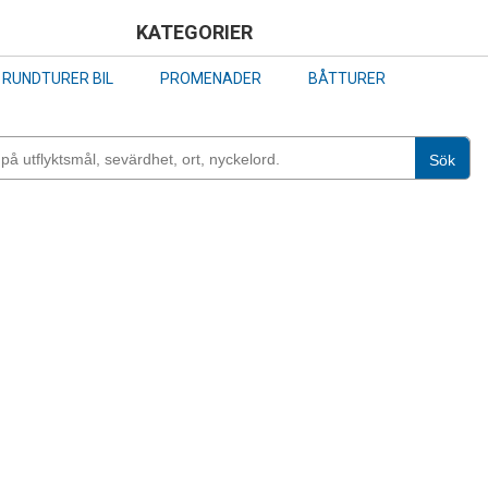
Skip
KATEGORIER
to
RUNDTURER BIL
PROMENADER
BÅTTURER
main
content
Sök