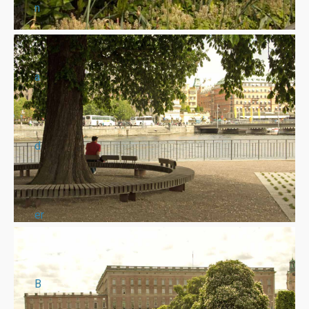
n
a
d
er
B