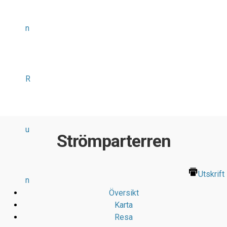
n
R
u
Strömparterren
Utskrift
n
Översikt
Karta
Resa