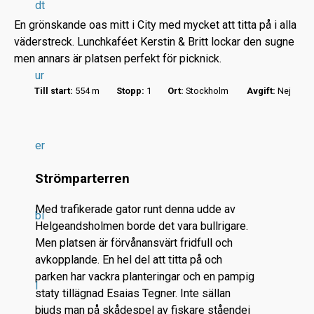
dt
En grönskande oas mitt i City med mycket att titta på i alla
väderstreck. Lunchkaféet Kerstin & Britt lockar den sugne
men annars är platsen perfekt för picknick.
ur
Till start:
554 m
Stopp:
1
Ort:
Stockholm
Avgift:
Nej
r
.
.
er
.
Strömparterren
Med trafikerade gator runt denna udde av
bi
Helgeandsholmen borde det vara bullrigare.
Men platsen är förvånansvärt fridfull och
avkopplande. En hel del att titta på och
parken har vackra planteringar och en pampig
l
staty tillägnad Esaias Tegner. Inte sällan
bjuds man på skådespel av fiskare ståendei