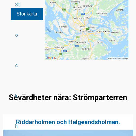
St
Stor karta
o
c
k
Sevärdheter nära: Strömparterren
Riddarholmen och Helgeandsholmen.
h