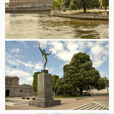
Åt
tu
re
r