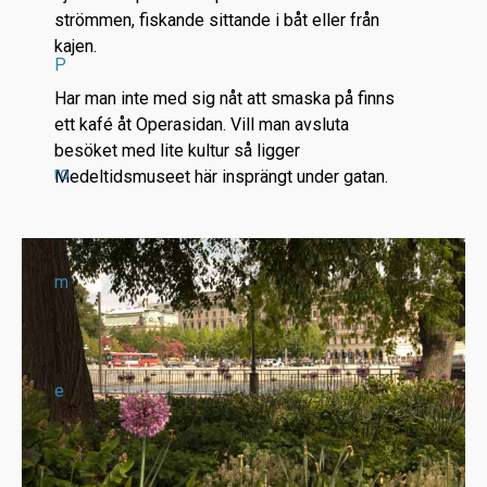
strömmen, fiskande sittande i båt eller från
kajen.
P
Har man inte med sig nåt att smaska på finns
ett kafé åt Operasidan. Vill man avsluta
besöket med lite kultur så ligger
ro
Medeltidsmuseet här insprängt under gatan.
m
e