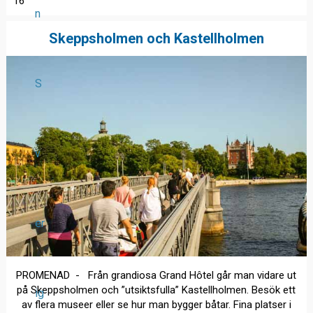
16
n
Skeppsholmen och Kastellholmen
S
v
er
PROMENAD - Från grandiosa Grand Hôtel går man vidare ut
på Skeppsholmen och ”utsiktsfulla” Kastellholmen. Besök ett
ig
av flera museer eller se hur man bygger båtar. Fina platser i