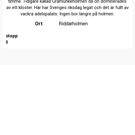
timme. Tidigare kallad Gråmunkeholmen då ön dominerades
av ett kloster. Här har Sveriges riksdag legat och det är fullt av
vackra adelspalats. Ingen bor längre på holmen.
Ort
Riddarholmen
stopp
8