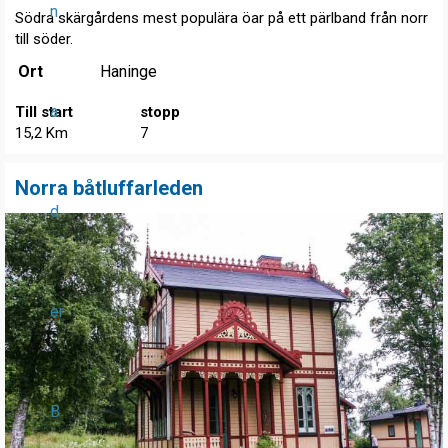
n
Södra skärgårdens mest populära öar på ett pärlband från norr
till söder.
Ort
Haninge
a
Till start
stopp
15,2 Km
7
Norra båtluffarleden
d
er
B