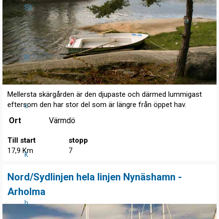
St
o
Mellersta skärgården är den djupaste och därmed lummigast
eftersom den har stor del som är längre från öppet hav.
c
Ort
Värmdö
Till start
stopp
17,9 Km
7
k
Nord/Sydlinjen hela linjen Nynäshamn -
Arholma
h