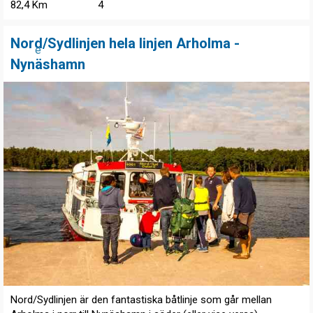
82,4 Km
4
Nord/Sydlinjen hela linjen Arholma -
e
Nynäshamn
Nord/Sydlinjen är den fantastiska båtlinje som går mellan