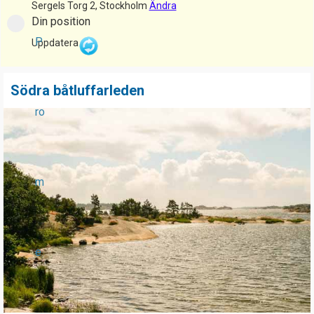
Sergels Torg 2, Stockholm
Ändra
Din position
P
Uppdatera
Södra båtluffarleden
ro
m
e