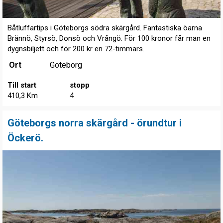
Båtluffartips i Göteborgs södra skärgård. Fantastiska öarna
Brännö, Styrsö, Donsö och Vrångö. För 100 kronor får man en
dygnsbiljett och för 200 kr en 72-timmars.
Ort
Göteborg
Till start
stopp
410,3 Km
4
Göteborgs norra skärgård - örundtur i
Öckerö.