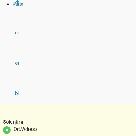
dt
Karta
ur
er
bi
Sök nära
l
Ort/Adress