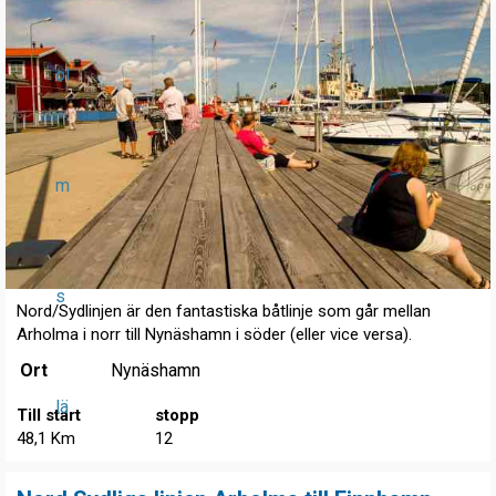
ol
m
s
Nord/Sydlinjen är den fantastiska båtlinje som går mellan
Arholma i norr till Nynäshamn i söder (eller vice versa).
Ort
Nynäshamn
lä
Till start
stopp
48,1 Km
12