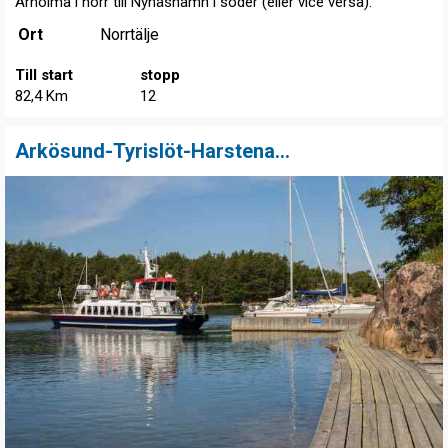
Arholma i norr till Nynäshamn i söder (eller vice versa).
Ort
Norrtälje
Till start
stopp
82,4 Km
12
Arkösund-Tyrislöt-Harstena...