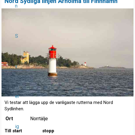
Nord Sydliga linjen Arholma till Finnhamn
n
S
v
er
Vi testar att lägga upp de vanligaste rutterna med Nord
Sydlinhen.
Ort
Norrtälje
ig
Till start
stopp