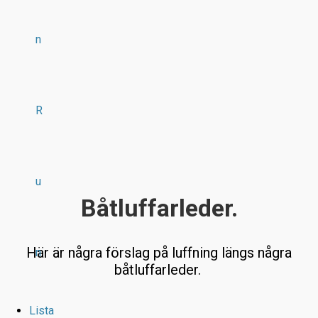
n
R
u
Båtluffarleder.
Här är några förslag på luffning längs några
n
båtluffarleder.
Lista