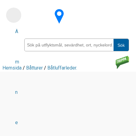
Skip
to
main
Ä
content
Sök
m
Hemsida
/
Båtturer
/
Båtluffarleder.
n
e