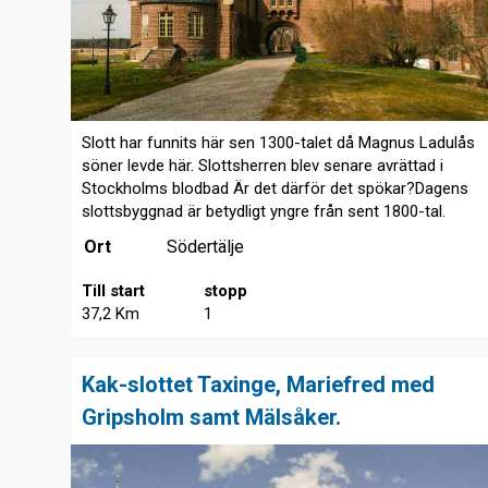
Slott har funnits här sen 1300-talet då Magnus Ladulås
söner levde här. Slottsherren blev senare avrättad i
Stockholms blodbad Är det därför det spökar?Dagens
slottsbyggnad är betydligt yngre från sent 1800-tal.
Ort
Södertälje
Till start
stopp
37,2 Km
1
Kak-slottet Taxinge, Mariefred med
Gripsholm samt Mälsåker.