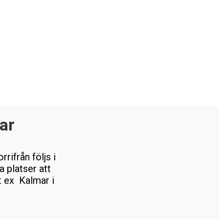
ar
rifrån följs i
 platser att
 t ex Kalmar i