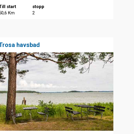
Till start
stopp
50,6 Km
2
Trosa havsbad