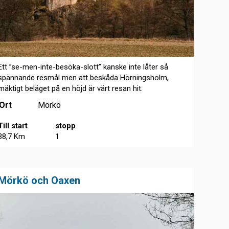
Ett ”se-men-inte-besöka-slott” kanske inte låter så
spännande resmål men att beskåda Hörningsholm,
mäktigt beläget på en höjd är värt resan hit.
Ort
Mörkö
Till start
stopp
38,7 Km
1
Mörkö och Oaxen