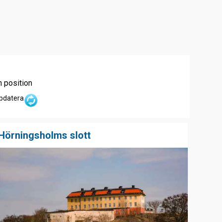
n position
pdatera
Hörningsholms slott