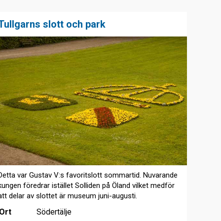
Tullgarns slott och park
Detta var Gustav V:s favoritslott sommartid. Nuvarande
kungen föredrar istället Solliden på Öland vilket medför
att delar av slottet är museum juni-augusti.
Ort
Södertälje