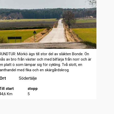
RUNDTUR: Mörkö ägs till stor del av släkten Bonde. Ön
nås av bro från väster och med bilfärja från norr och är
en platt ö som lämpar sig för cykling. Två slott, en
lanthandel med fika och en skärgårdskrog.
Ort
Södertälje
Till start
stopp
44,6 Km
5