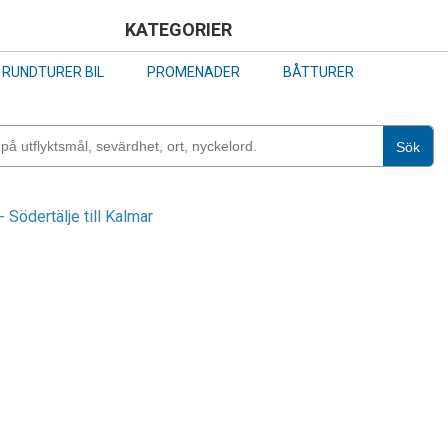
Skip
KATEGORIER
to
RUNDTURER BIL
PROMENADER
BÅTTURER
main
content
Sök
 Södertälje till Kalmar