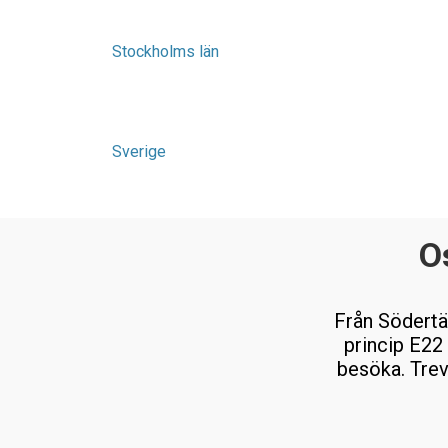
Stockholms län
Sverige
O
Från Södertäl
princip E22
besöka. Trevl