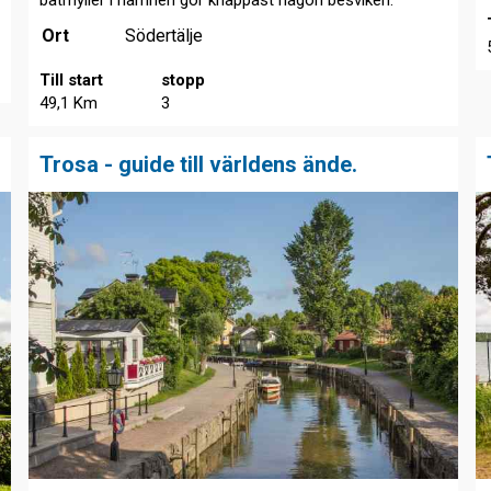
båtmyller i hamnen gör knappast någon besviken.
Ort
Södertälje
Till start
stopp
49,1 Km
3
Trosa - guide till världens ände.