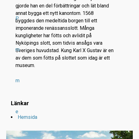
gjorde han en del förbättringar och lät bland
annat bygga ett nytt kanontorn. 1568
P
byggdes den medeltida borgen till ett
imponerande renässansslott. Många
kungligheter har fötts och avlidit på
Nyköpings slott, som tidvis ansågs vara
ro
Sveriges huvudstad. Kung Karl X Gustav är en
av dem som fötts på slottet som idag är ett
museum.
m
Länkar
e
Hemsida