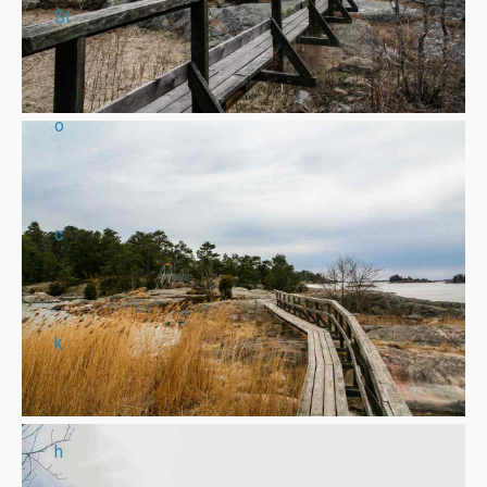
St
o
c
k
h