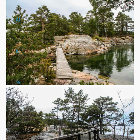
Åt
tu
re
r