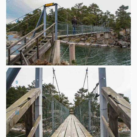
ol
m
s
lä