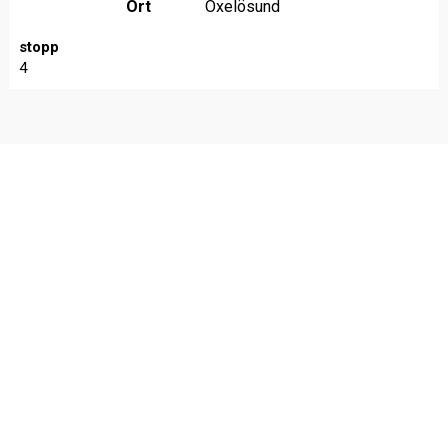
Ort
Oxelösund
stopp
4