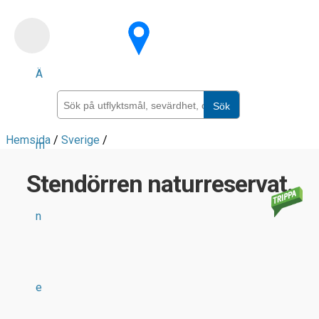
Skip
to
main
Ä
content
Sök
Hemsida
/
Sverige
/
m
Stendörren naturreservat.
n
e