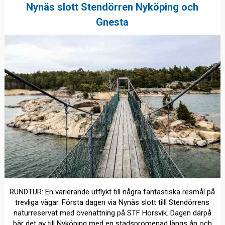
Nynäs slott Stendörren Nyköping och
Gnesta
RUNDTUR: En varierande utflykt till några fantastiska resmål på
trevliga vägar. Första dagen via Nynäs slott tilll Stendörrens
naturreservat med övenattning på STF Horsvik. Dagen därpå
bär det av till Nyköping med en stadspromenad längs ån och