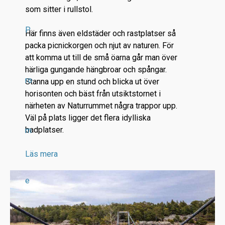
som sitter i rullstol.
P
Här finns även eldstäder och rastplatser så
packa picnickorgen och njut av naturen. För
att komma ut till de små öarna går man över
härliga gungande hängbroar och spångar.
ro
Stanna upp en stund och blicka ut över
horisonten och bäst från utsiktstornet i
närheten av Naturrummet några trappor upp.
Väl på plats ligger det flera idylliska
badplatser.
m
Läs mera
e