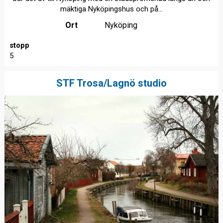
mäktiga Nyköpingshus och på...
Ort
Nyköping
stopp
5
STF Trosa/Lagnö studio