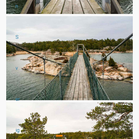
n
S
v
er
ig