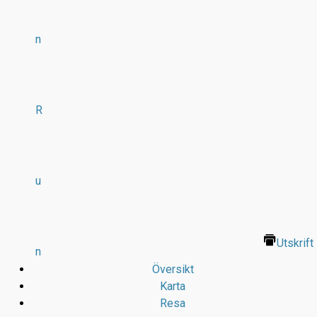
n
R
u
Utskrift
n
Översikt
Karta
Resa