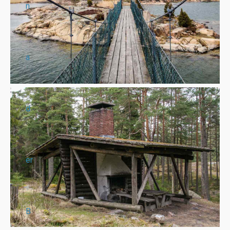
n
a
d
er
B