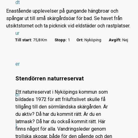
dt
Enastående upplevelser på gungande hängbroar och
spångar ut till små skärgårdsöar för bad. Se havet från
utsiktstornet och ta picknick vid eldstäder och rastplatser.
ur
Till start:
75,8 Km
Stopp:
1
Ort:
Nyköping
Avgift:
Nej
r
.
.
er
.
Stendörren naturreservat
Ett naturreservat i Nyköpings kommun som
bi
bildades 1972 för att friluftslivet skulle få
tillgång till den sörmländska skärgården. Är
du aktiv? Då har du kommit rätt. Är du en
latmask? Då har du också kommit rätt. Här
l
finns något för alla. Vandringsleder genom
trollska skogar, både för den gående och den