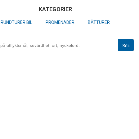
Skip
KATEGORIER
to
RUNDTURER BIL
PROMENADER
BÅTTURER
main
content
Sök