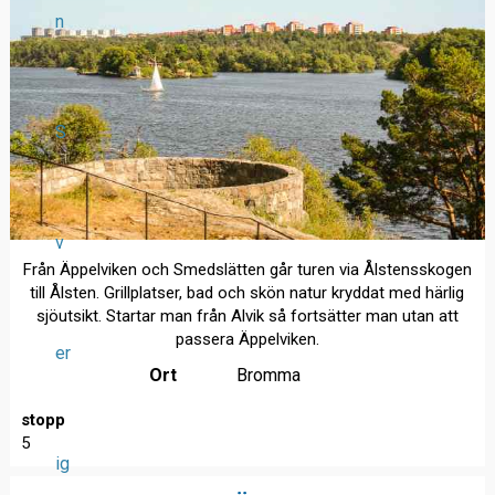
n
S
v
Från Äppelviken och Smedslätten går turen via Ålstensskogen
till Ålsten. Grillplatser, bad och skön natur kryddat med härlig
sjöutsikt. Startar man från Alvik så fortsätter man utan att
passera Äppelviken.
er
Ort
Bromma
stopp
5
ig