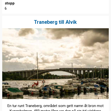
stopp
6
Traneberg till Alvik
En tur runt Traneberg, området som gett namn åt bron mot
Kungsholmen. 450 meter lång var den på sin tid världens