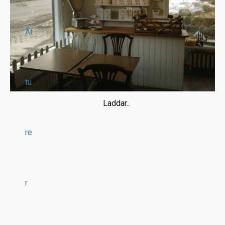
Åt
tu
Laddar..
re
r