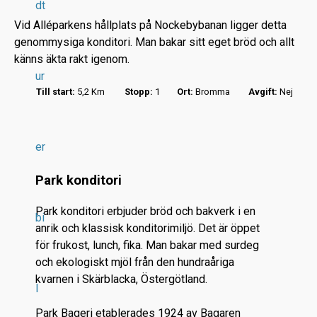
dt
Vid Alléparkens hållplats på Nockebybanan ligger detta
genommysiga konditori. Man bakar sitt eget bröd och allt
känns äkta rakt igenom.
ur
Till start:
5,2 Km
Stopp:
1
Ort:
Bromma
Avgift:
Nej
r
.
.
er
.
Park konditori
Park konditori erbjuder bröd och bakverk i en
bi
anrik och klassisk konditorimiljö. Det är öppet
för frukost, lunch, fika. Man bakar med surdeg
och ekologiskt mjöl från den hundraåriga
kvarnen i Skärblacka, Östergötland.
l
Park Bageri etablerades 1924 av Bagaren