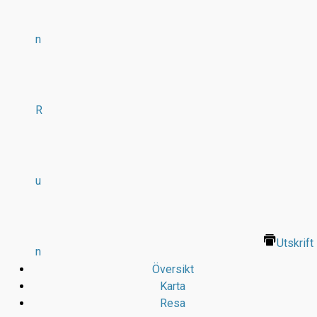
n
R
u
Utskrift
n
Översikt
Karta
Resa