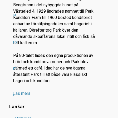
Bengtsson i det nybyggda huset på
Västerled 4. 1929 ändrades namnet till Park
P
Konditori. Fram till 1960 bestod konditoriet
enbart av försäljningsdelen samt bageriet i
källaren. Därefter tog Park över den
dåvarande skoaffärens lokal intill och fick så
ro
sitt kafferum.
På 80-talet lades den egna produktionen av
bröd och konditorivaror ner och Park blev
därmed ett café. Idag har de nya ägarna
m
återställt Park till att både vara klassiskt
bageri och konditori.
Läs mera
e
Länkar