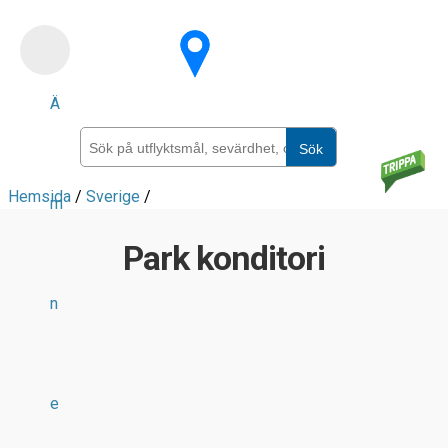
Skip
to
main
Ä
content
Sök
Hemsida
/
Sverige
/
m
Park konditori
n
e