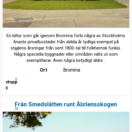
ol
En biltur som går igenom Bromma förbi några av Stockholms
finaste privatbostäder från skilda år tydliga exempel på
stadens årsringar från sent 1800-tal till folkhemsk funkis.
m
Några speciella byggnader eller områden valts ut som
exemplifierar. Även några betydligt äldre...
Ort
Bromma
s
stopp
8
Från Smedslätten runt Ålstensskogen
lä