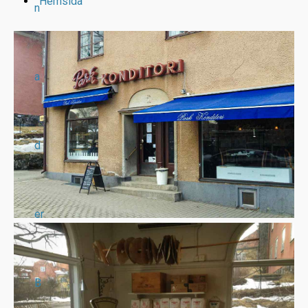
Hemsida
n
a
d
er
B