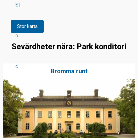
St
Stor karta
o
Sevärdheter nära: Park konditori
c
Bromma runt
k
h