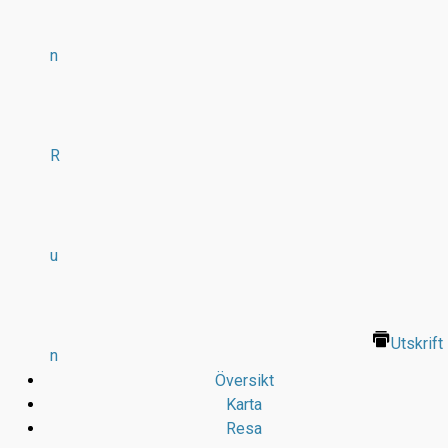
n
R
u
Utskrift
n
Översikt
Karta
Resa