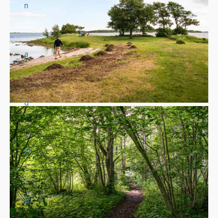
n
a
d
er
B