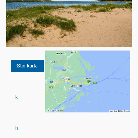
St
o
Stor karta
c
k
h