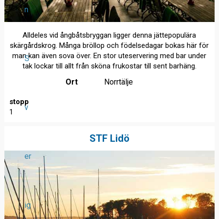
n
Alldeles vid ångbåtsbryggan ligger denna jättepopulära
skärgårdskrog. Många bröllop och födelsedagar bokas här för
man kan även sova över. En stor uteservering med bar under
S
tak lockar till allt från sköna frukostar till sent barhäng.
Ort
Norrtälje
stopp
v
1
STF Lidö
er
ig