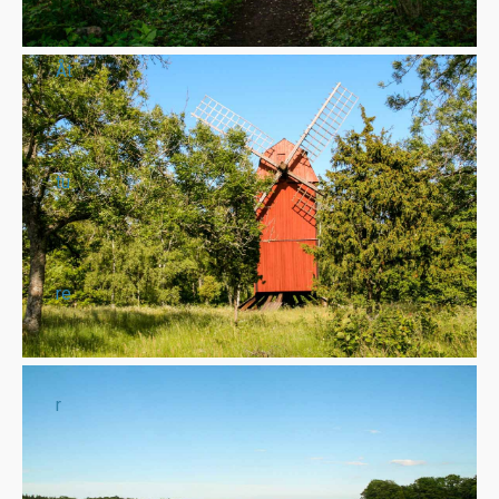
Åt
tu
re
r