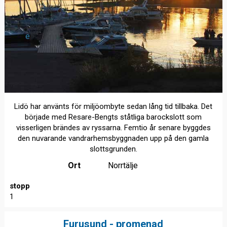
e
Lidö har använts för miljöombyte sedan lång tid tillbaka. Det
började med Resare-Bengts ståtliga barockslott som
visserligen brändes av ryssarna. Femtio år senare byggdes
den nuvarande vandrarhemsbyggnaden upp på den gamla
slottsgrunden.
Ort
Norrtälje
stopp
1
Furusund - promenad