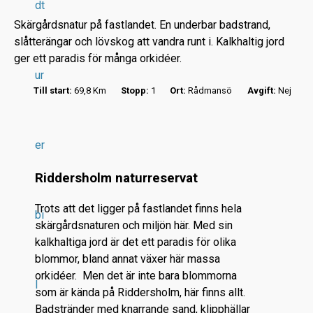
dt
Skärgårdsnatur på fastlandet. En underbar badstrand,
slåtterängar och lövskog att vandra runt i. Kalkhaltig jord
ger ett paradis för många orkidéer.
ur
Till start:
69,8 Km
Stopp:
1
Ort:
Rådmansö
Avgift:
Nej
r
.
.
er
.
Riddersholm naturreservat
Trots att det ligger på fastlandet finns hela
bi
skärgårdsnaturen och miljön här. Med sin
kalkhaltiga jord är det ett paradis för olika
blommor, bland annat växer här massa
orkidéer. Men det är inte bara blommorna
l
som är kända på Riddersholm, här finns allt.
Badstränder med knarrande sand, klipphällar