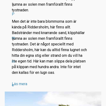
ljumna av solen men framförallt finns
tystnaden.
P
Men det är inte bara blommorna som är
kända på Riddersholm, här finns allt.
Badstränder med knarrande sand, klipphällar
ro
ljumna av solen men framförallt finns
tystnaden. Det är något speciellt med
Riddersholm, här kan du alltid finna lugnet och
hitta din egna stig eller strand om du vill ha
lite egen tid. Här kan man slippa dela platsen
m
på klippan med hundra andra. Inte för intet
den kallas för en lugn oas.
Läs mera
e