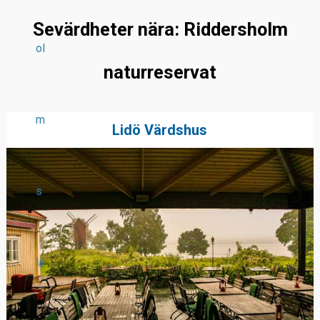
Sevärdheter nära: Riddersholm
ol
naturreservat
m
Lidö Värdshus
s
lä