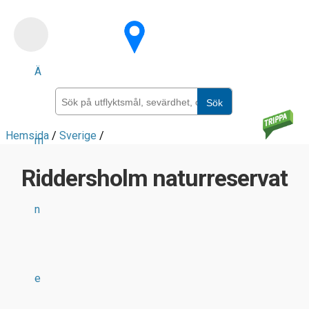
Skip
to
main
Ä
content
Sök
Hemsida
/
Sverige
/
m
Riddersholm naturreservat
n
e