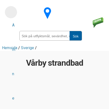
Skip
to
main
Ä
content
Sök
Hemsida
/
Sverige
/
m
Vårby strandbad
n
e