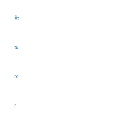
Åt
tu
re
r