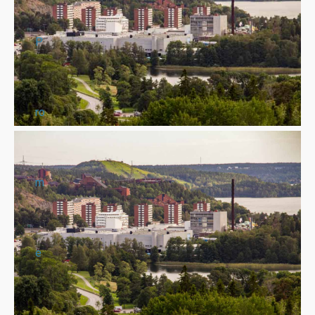
P
ro
m
e