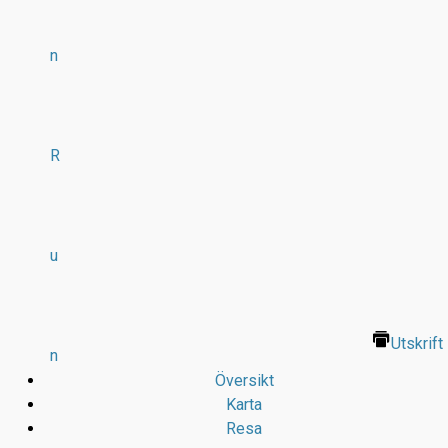
n
R
u
Utskrift
n
Översikt
Karta
Resa