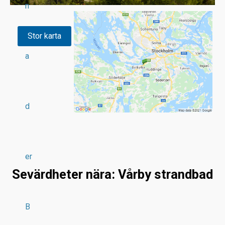
n
Stor karta
a
d
er
Sevärdheter nära: Vårby strandbad
B