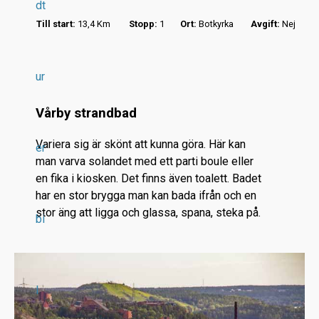
dt
Till start:
13,4 Km
Stopp:
1
Ort:
Botkyrka
Avgift:
Nej
ur
r
Vårby strandbad
.
.
Variera sig är skönt att kunna göra. Här kan
er
.
man varva solandet med ett parti boule eller
en fika i kiosken. Det finns även toalett. Badet
har en stor brygga man kan bada ifrån och en
stor äng att ligga och glassa, spana, steka på.
bi
l