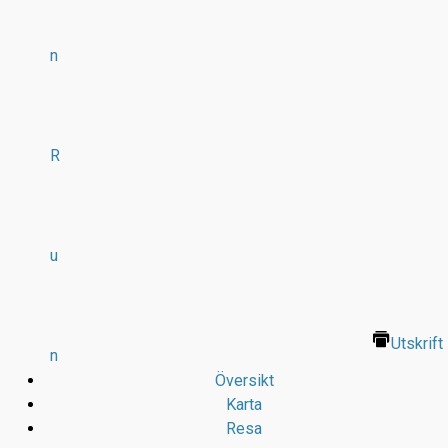
n
R
u
Utskrift
n
Översikt
Karta
Resa