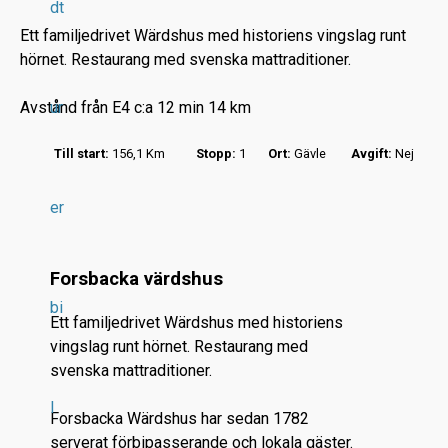
dt
Ett familjedrivet Wärdshus med historiens vingslag runt
hörnet. Restaurang med svenska mattraditioner.
Avstånd från E4 c:a 12 min 14 km
ur
r
Till start:
156,1 Km
Stopp:
1
Ort:
Gävle
Avgift:
Nej
.
.
er
.
Forsbacka värdshus
bi
Ett familjedrivet Wärdshus med historiens
vingslag runt hörnet. Restaurang med
svenska mattraditioner.
l
Forsbacka Wärdshus har sedan 1782
serverat förbipasserande och lokala gäster.