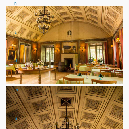
n
a
d
er
B