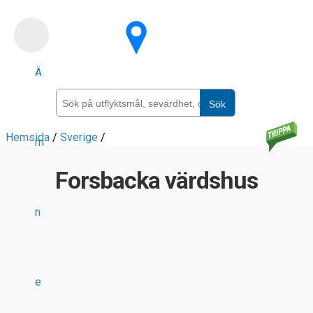
Skip
to
main
Ä
content
Sök
Hemsida
/
Sverige
/
m
Forsbacka värdshus
n
e