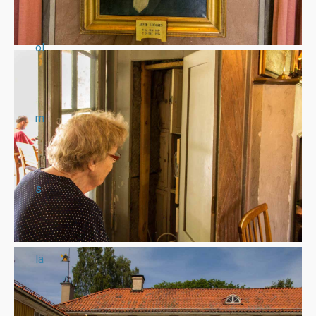
ol
m
s
lä