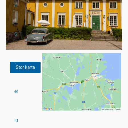
n
S
v
Stor karta
er
ig