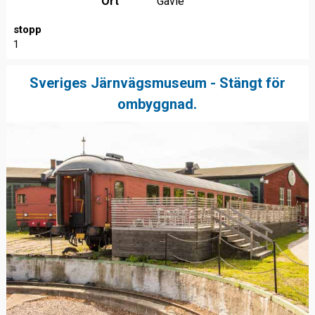
Ort
Gävle
stopp
1
Sveriges Järnvägsmuseum - Stängt för
ombyggnad.