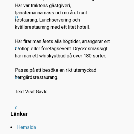
Här var traktens gästgiveri,
tjänstemannamäss och nu året runt
P
restaurang. Lunchservering och
kvällsrestaurang med ett litet hotell.
Här firar man årets alla högtider, arrangerar ert
ro
bröllop eller företagsevent. Dryckesmässigt
har man ett whiskyutbud på över 180 sorter.
Passa på att besöke en rikt utsmyckad
herrgårdsrestaurang.
m
Text Visit Gävle
e
Länkar
Hemsida