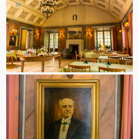
St
o
c
k
h