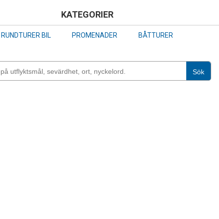
Skip
KATEGORIER
to
RUNDTURER BIL
PROMENADER
BÅTTURER
main
content
Sök