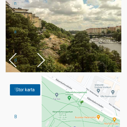
n
a
d
er
Stor karta
B