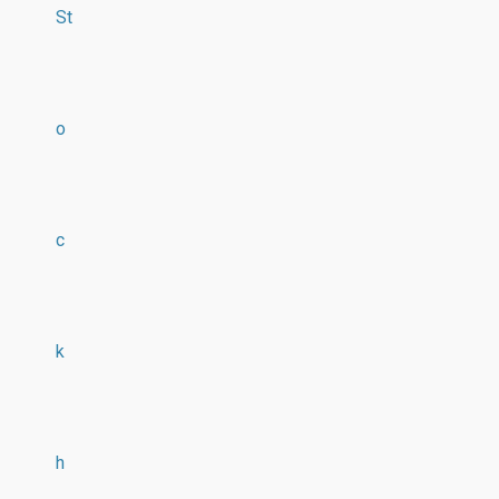
St
o
c
k
h