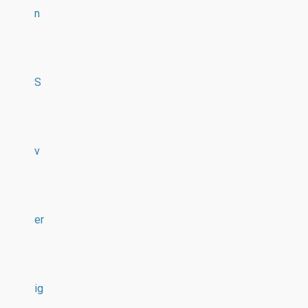
n
S
v
er
ig