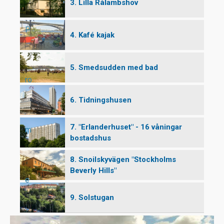
3. Lilla Rålambshov
P
4. Kafé kajak
5. Smedsudden med bad
ro
6. Tidningshusen
7. "Erlanderhuset" - 16 våningar
m
bostadshus
8. Snoilskyvägen "Stockholms
Beverly Hills"
e
9. Solstugan