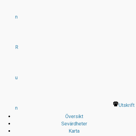
n
R
u
Utskrift
n
Översikt
Sevärdheter
Karta