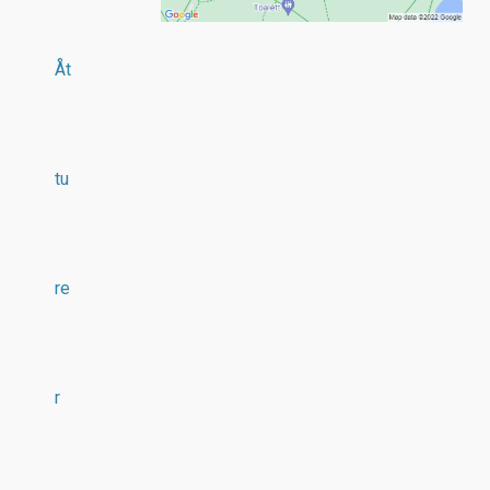
Åt
tu
re
r