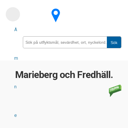
Skip
to
main
Ä
content
Sök
m
Marieberg och Fredhäll.
n
e