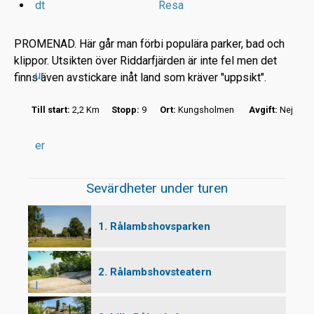
dt
Resa
PROMENAD. Här går man förbi populära parker, bad och
klippor. Utsikten över Riddarfjärden är inte fel men det
ur
finns även avstickare inåt land som kräver "uppsikt".
r
Till start:
2,2 Km
Stopp:
9
Ort:
Kungsholmen
Avgift:
Nej
t
er
Sevärdheter under turen
bi
1. Rålambshovsparken
2. Rålambshovsteatern
l