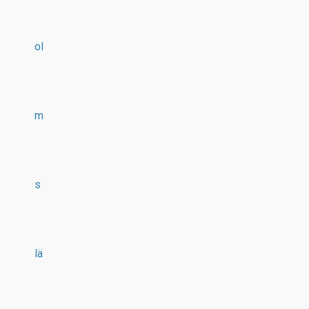
ol
m
s
lä