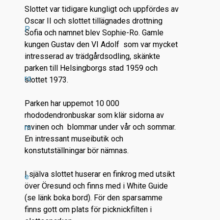
Slottet var tidigare kungligt och uppfördes av
Oscar II och slottet tillägnades drottning
P
Sofia och namnet blev Sophie-Ro. Gamle
kungen Gustav den VI Adolf som var mycket
intresserad av trädgårdsodling, skänkte
parken till Helsingborgs stad 1959 och
ro
slottet 1973.
Parken har uppemot 10 000
rhododendronbuskar som klär sidorna av
ravinen och blommar under vår och sommar.
m
En intressant museibutik och
konstutställningar bör nämnas.
I själva slottet huserar en finkrog med utsikt
e
över Öresund och finns med i White Guide
(se länk boka bord). För den sparsamme
finns gott om plats för picknickfilten i