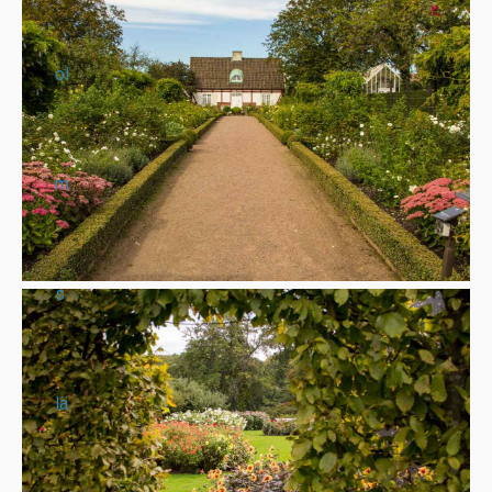
ol
m
s
lä