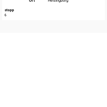
Ort
Helsingborg
stopp
6