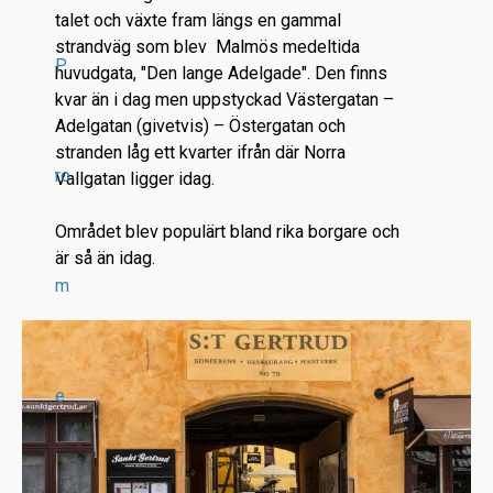
talet och växte fram längs en gammal
strandväg som blev Malmös medeltida
P
huvudgata, "Den lange Adelgade". Den finns
kvar än i dag men uppstyckad Västergatan –
Adelgatan (givetvis) – Östergatan och
stranden låg ett kvarter ifrån där Norra
ro
Vallgatan ligger idag.
Området blev populärt bland rika borgare och
är så än idag.
m
e