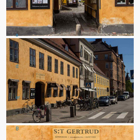
n
a
d
er
B