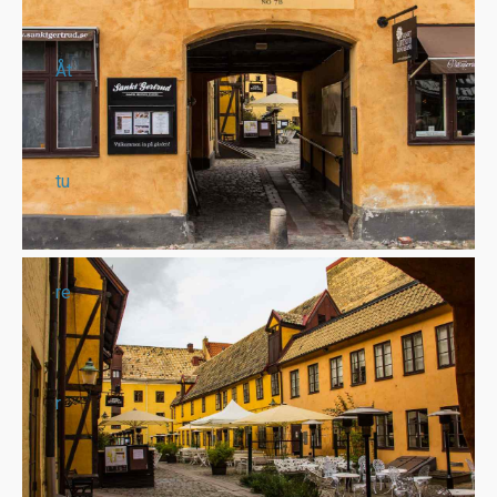
Åt
tu
re
r