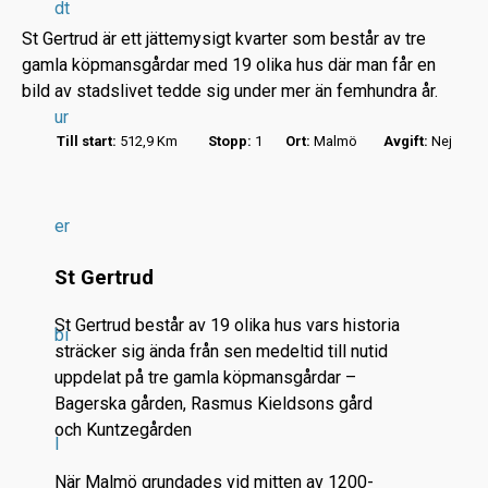
dt
St Gertrud är ett jättemysigt kvarter som består av tre
gamla köpmansgårdar med 19 olika hus där man får en
bild av stadslivet tedde sig under mer än femhundra år.
ur
Till start:
512,9 Km
Stopp:
1
Ort:
Malmö
Avgift:
Nej
r
.
.
er
.
St Gertrud
St Gertrud består av 19 olika hus vars historia
bi
sträcker sig ända från sen medeltid till nutid
uppdelat på tre gamla köpmansgårdar –
Bagerska gården, Rasmus Kieldsons gård
och Kuntzegården
l
När Malmö grundades vid mitten av 1200-