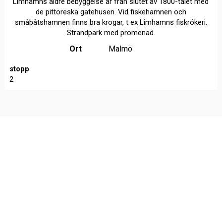
Limhamns äldre bebyggelse är från slutet av 1800-talet med
de pittoreska gatehusen. Vid fiskehamnen och
småbåtshamnen finns bra krogar, t ex Limhamns fiskrökeri.
Strandpark med promenad.
Ort
Malmö
stopp
2