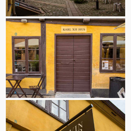
St
o
c
k
h