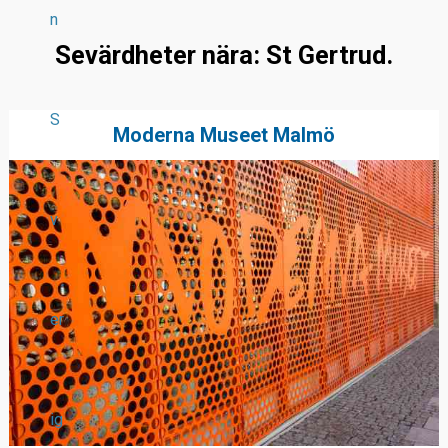
n
Sevärdheter nära: St Gertrud.
S
Moderna Museet Malmö
v
er
ig