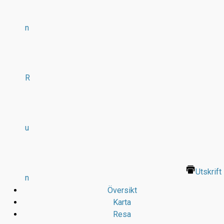
n
R
u
Utskrift
n
Översikt
Karta
Resa