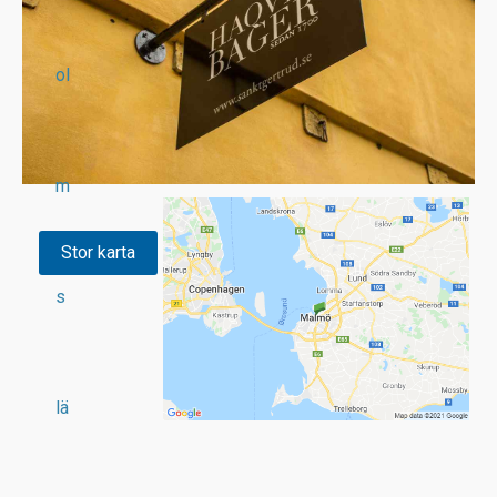
ol
m
Stor karta
s
lä