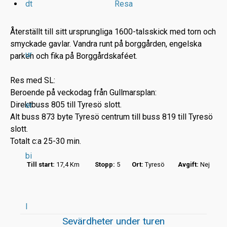
dt
Resa
Återställt till sitt ursprungliga 1600-talsskick med torn och
smyckade gavlar. Vandra runt på borggården, engelska
ur
parken och fika på Borggårdskaféet.
r
Res med SL:
t
Beroende på veckodag från Gullmarsplan:
Direktbuss 805 till Tyresö slott.
er
Alt buss 873 byte Tyresö centrum till buss 819 till Tyresö
slott.
Totalt c:a 25-30 min.
bi
Till start:
17,4 Km
Stopp:
5
Ort:
Tyresö
Avgift:
Nej
l
Sevärdheter under turen