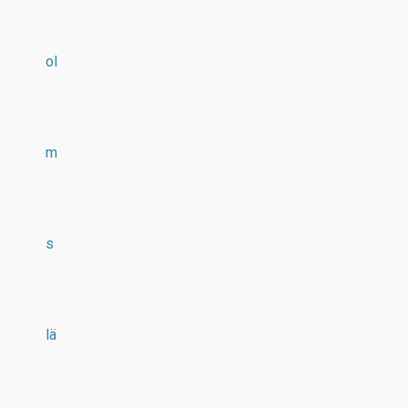
ol
m
s
lä