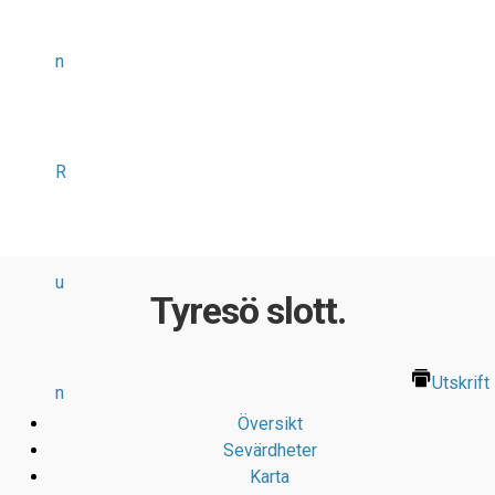
n
R
u
Tyresö slott.
Utskrift
n
Översikt
Sevärdheter
Karta