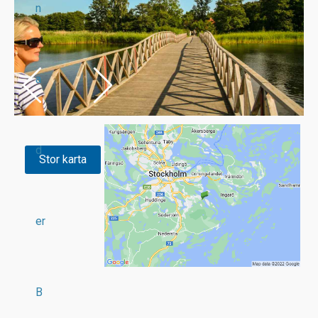
n
a
d
Stor karta
er
B