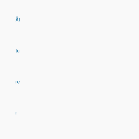
Åt
tu
re
r