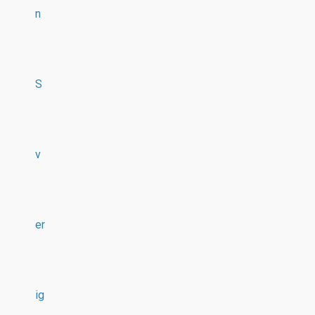
n
S
v
er
ig