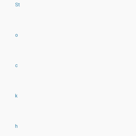
St
o
c
k
h