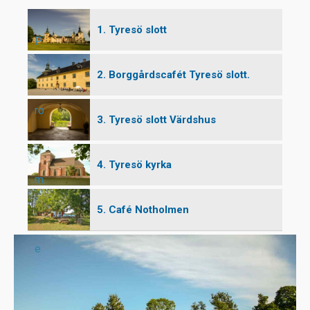
1. Tyresö slott
P
2. Borggårdscafét Tyresö slott.
ro
3. Tyresö slott Värdshus
4. Tyresö kyrka
m
5. Café Notholmen
e