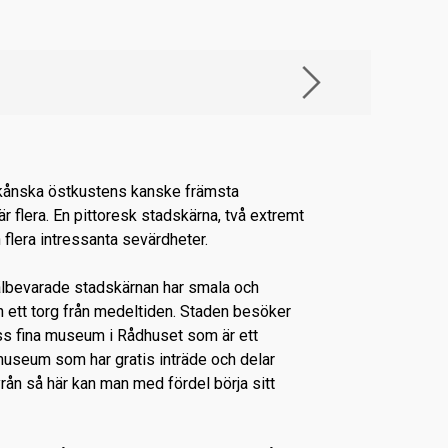
kånska östkustens kanske främsta
r flera. En pittoresk stadskärna, två extremt
 flera intressanta sevärdheter.
älbevarade stadskärnan har smala och
h ett torg från medeltiden. Staden besöker
s fina museum i Rådhuset som är ett
museum som har gratis inträde och delar
yrån så här kan man med fördel börja sitt