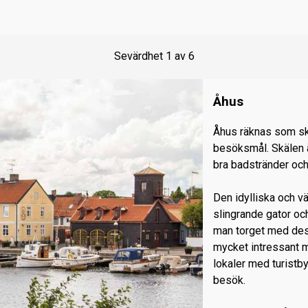
Sevärdhet
1
av
6
Åhus
Åhus räknas som s
besöksmål. Skälen ä
bra badstränder och
Den idylliska och v
slingrande gator oc
man torget med des
mycket intressant 
lokaler med turistb
besök.