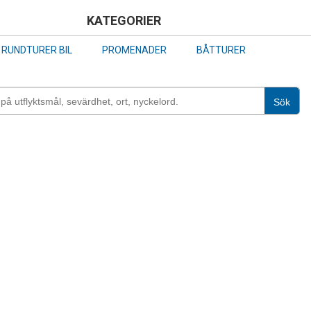
Skip
KATEGORIER
to
RUNDTURER BIL
PROMENADER
BÅTTURER
main
content
Sök