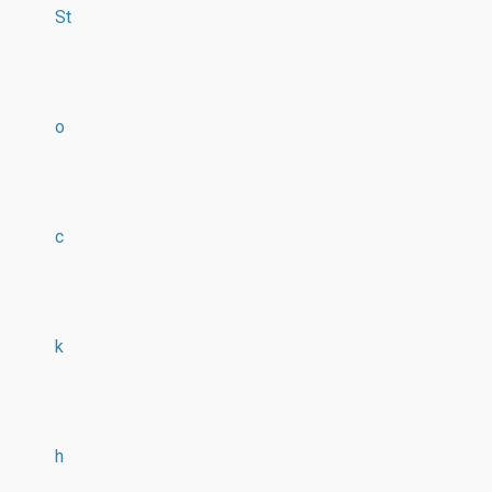
St
o
c
k
h