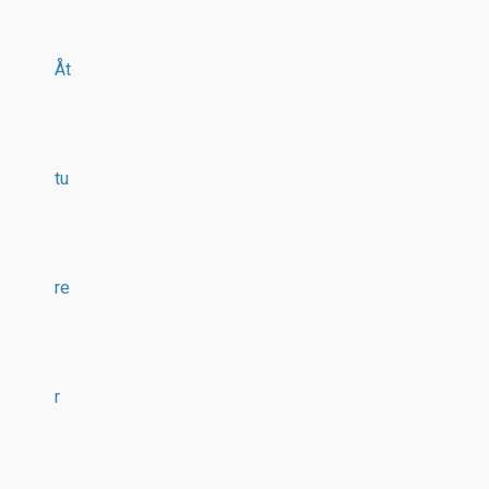
Åt
tu
re
r