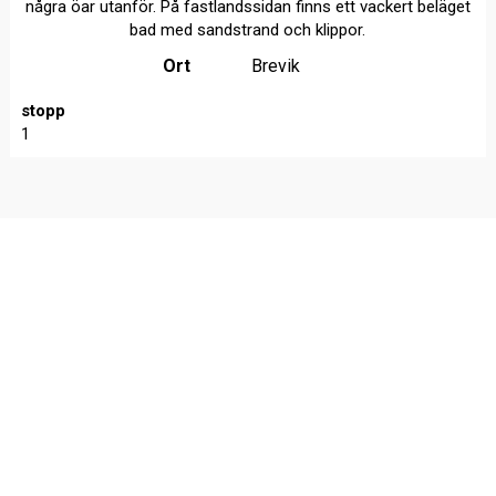
några öar utanför. På fastlandssidan finns ett vackert beläget
bad med sandstrand och klippor.
Ort
Brevik
stopp
1