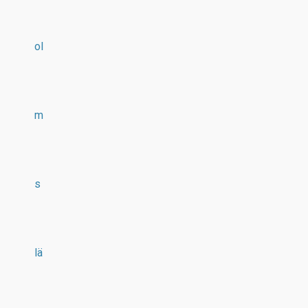
ol
m
s
lä