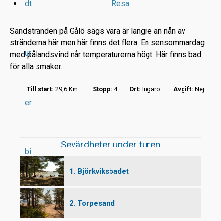
dt
Resa
Sandstranden på Gålö sägs vara är längre än nån av
stränderna här men här finns det flera. En sensommardag
ur
med pålandsvind når temperaturerna högt. Här finns bad
r
för alla smaker.
t
Till start:
29,6 Km
Stopp:
4
Ort:
Ingarö
Avgift:
Nej
er
Sevärdheter under turen
bi
1. Björkviksbadet
l
2. Torpesand