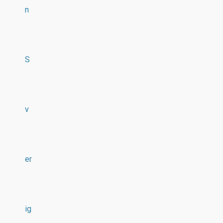
n
S
v
er
ig