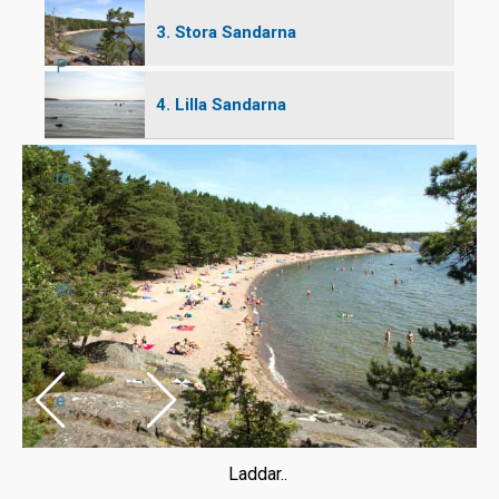
3. Stora Sandarna
P
4. Lilla Sandarna
ro
m
e
Laddar..