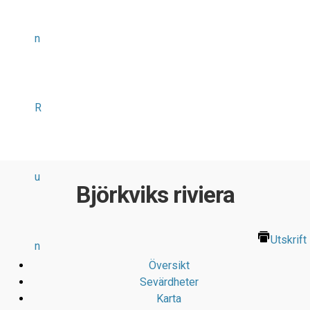
n
R
u
Björkviks riviera
Utskrift
n
Översikt
Sevärdheter
Karta