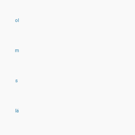
ol
m
s
lä