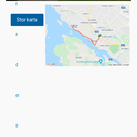
n
Stor karta
a
d
er
B