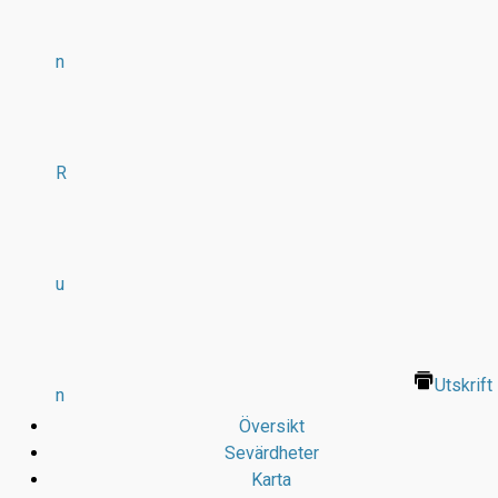
n
R
u
Utskrift
n
Översikt
Sevärdheter
Karta