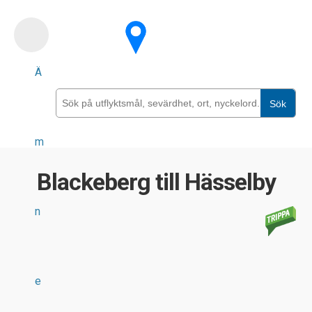
Skip
to
main
Ä
content
Sök
m
Blackeberg till Hässelby
n
e