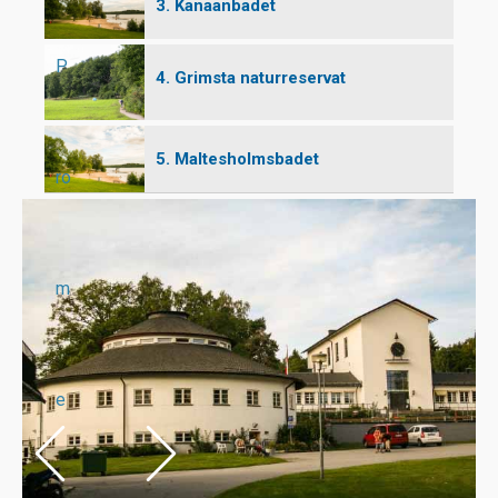
3. Kanaanbadet
P
4. Grimsta naturreservat
5. Maltesholmsbadet
ro
m
e