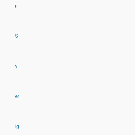
n
S
v
er
ig