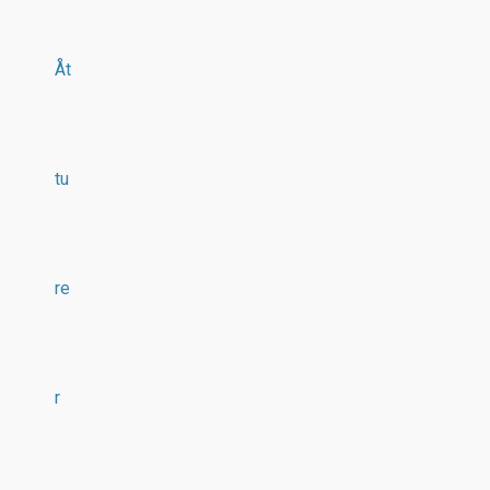
Åt
tu
re
r