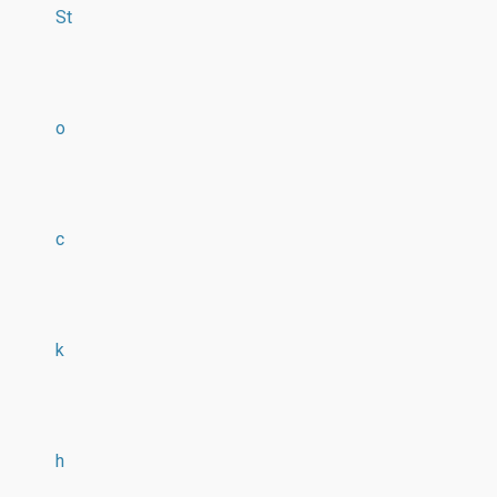
St
o
c
k
h