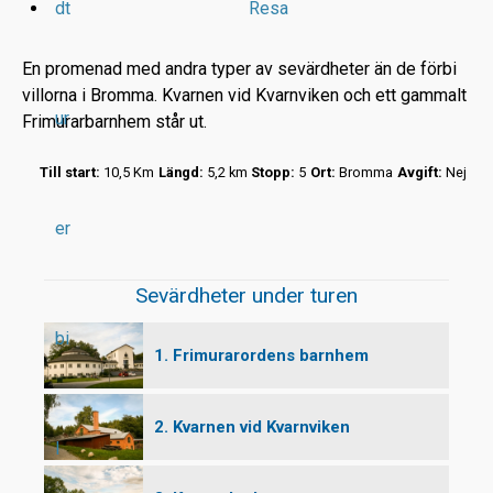
dt
Resa
En promenad med andra typer av sevärdheter än de förbi
villorna i Bromma. Kvarnen vid Kvarnviken och ett gammalt
ur
Frimurarbarnhem står ut.
r
Till start:
10,5 Km
Längd:
5,2 km
Stopp:
5
Ort:
Bromma
Avgift:
Nej
t
er
Sevärdheter under turen
bi
1. Frimurarordens barnhem
2. Kvarnen vid Kvarnviken
l