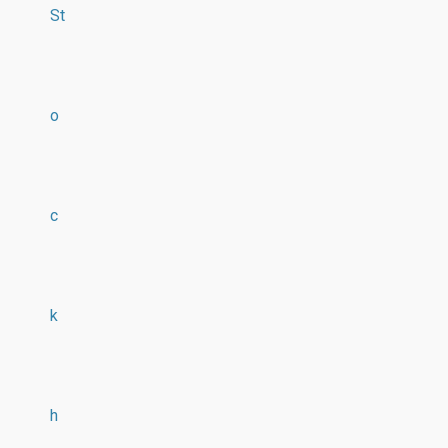
St
o
c
k
h