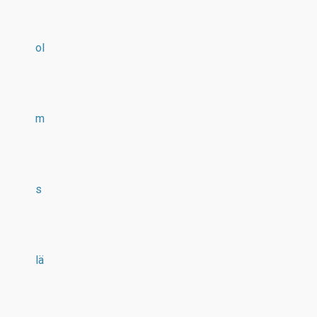
ol
m
s
lä