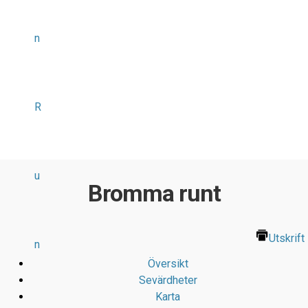
n
R
u
Bromma runt
Utskrift
n
Översikt
Sevärdheter
Karta