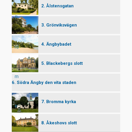
2. Ålstensgatan
P
3. Grönviksvägen
4. Ängbybadet
ro
5. Blackebergs slott
m
6. Södra Ängby den vita staden
7. Bromma kyrka
e
8. Åkeshovs slott