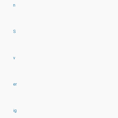
n
S
v
er
ig