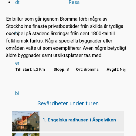
dt
Resa
En biltur som går igenom Bromma förbi några av
Stockholms finaste privatbostäder från skilda år tydliga
ur
exempel på stadens årsringar från sent 1800-tal till
r
folkhemsk funkis. Några speciella byggnader eller
områden valts ut som exemplifierar. Även några betydligt
t
äldre byggnader samt utsiktsplatser tas med.
er
Till start:
5,2 Km
Stopp:
8
Ort:
Bromma
Avgift:
Nej
bi
Sevärdheter under turen
1. Engelska radhusen i Äppelviken
l