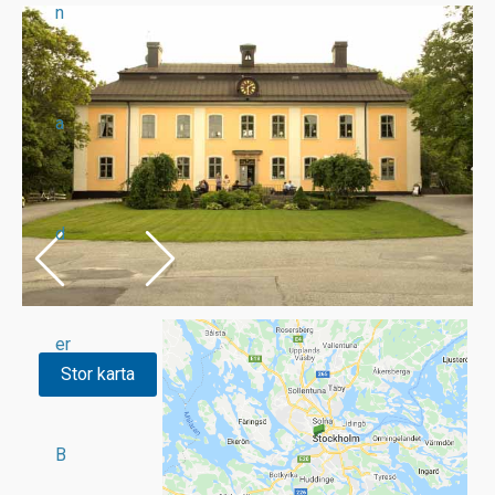
n
a
d
er
Stor karta
B