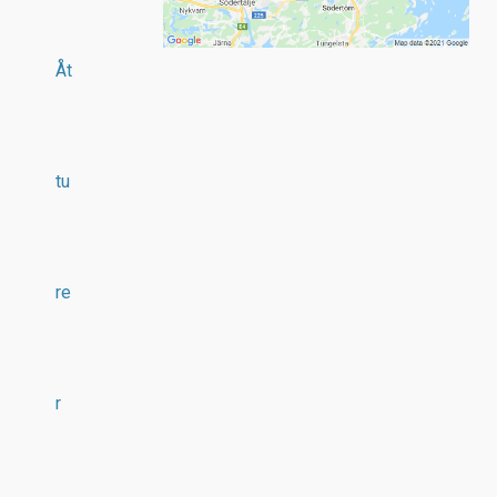
Åt
tu
re
r