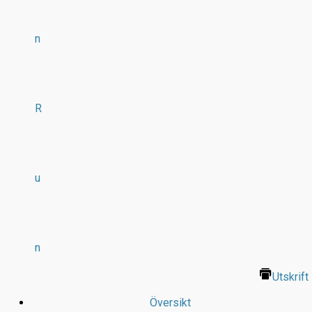
n
R
u
n
Utskrift
Översikt