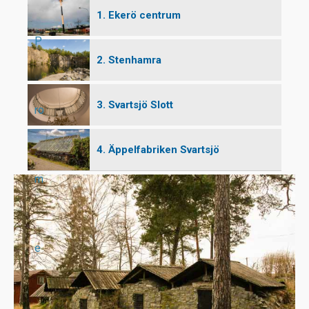
1. Ekerö centrum
P
2. Stenhamra
3. Svartsjö Slott
ro
4. Äppelfabriken Svartsjö
m
e