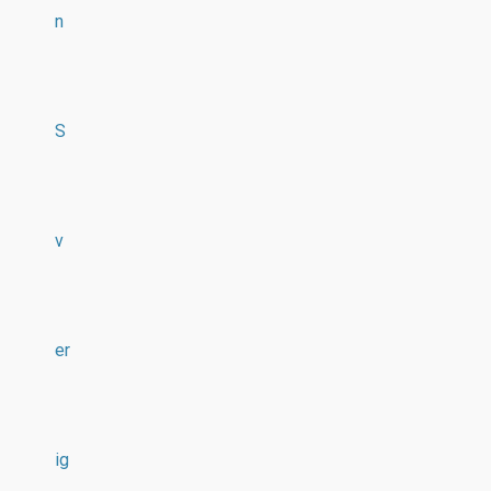
n
S
v
er
ig