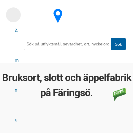
Skip
to
main
Ä
content
Sök
m
Bruksort, slott och äppelfabrik
på Färingsö.
n
e