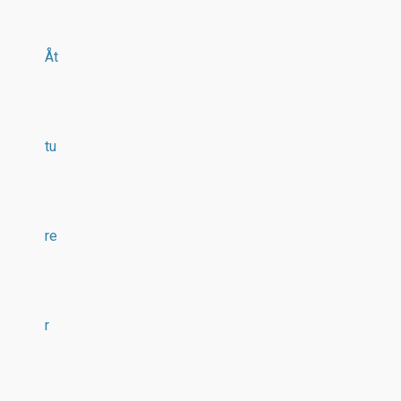
Åt
tu
re
r