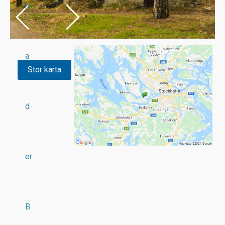
n
a
Stor karta
d
er
B