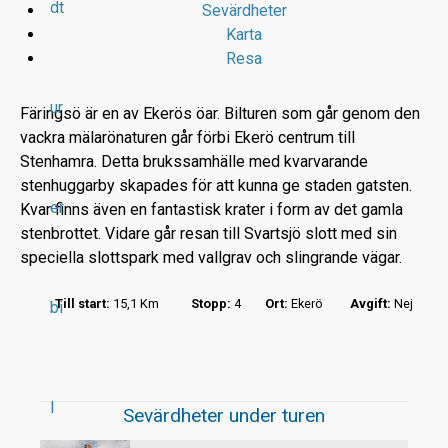
dt
Sevärdheter
Karta
Resa
ur
Färingsö är en av Ekerös öar. Bilturen som går genom den
vackra mälarönaturen går förbi Ekerö centrum till
Stenhamra. Detta brukssamhälle med kvarvarande
r
stenhuggarby skapades för att kunna ge staden gatsten.
er
Kvar finns även en fantastisk krater i form av det gamla
t
stenbrottet. Vidare går resan till Svartsjö slott med sin
speciella slottspark med vallgrav och slingrande vägar.
Till start:
15,1 Km
Stopp:
4
Ort:
Ekerö
Avgift:
Nej
bi
l
Sevärdheter under turen