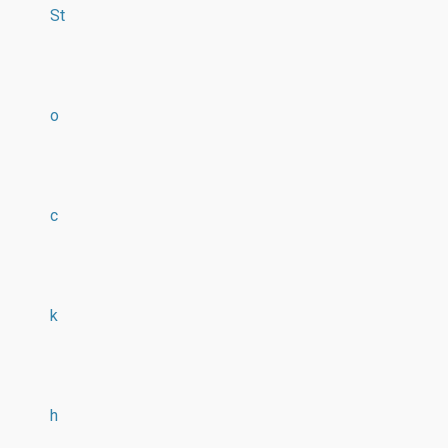
St
o
c
k
h