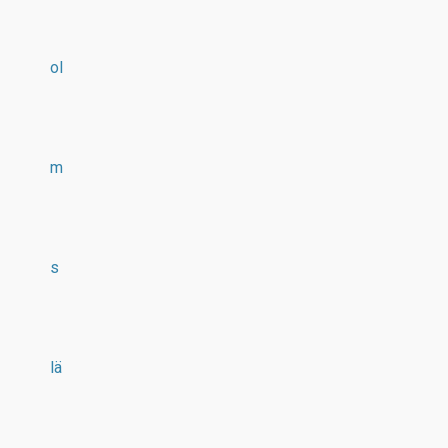
ol
m
s
lä