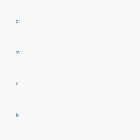
ol
m
s
lä