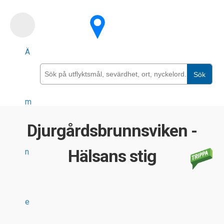
Skip
to
main
Ä
content
Sök
m
Djurgårdsbrunnsviken -
Hälsans stig
n
e