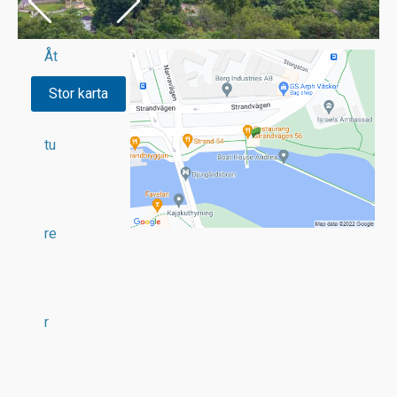
Åt
Stor karta
tu
re
r