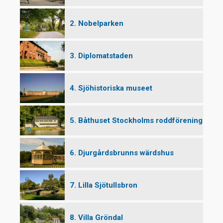
2. Nobelparken
P
3. Diplomatstaden
ro
4. Sjöhistoriska museet
5. Båthuset Stockholms roddförening
m
6. Djurgårdsbrunns wärdshus
e
7. Lilla Sjötullsbron
8. Villa Gröndal