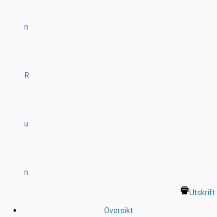
n
R
u
n
Utskrift
Översikt