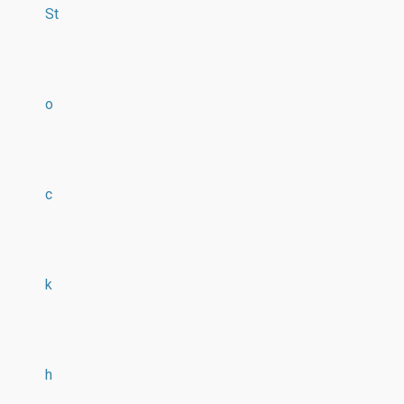
St
o
c
k
h