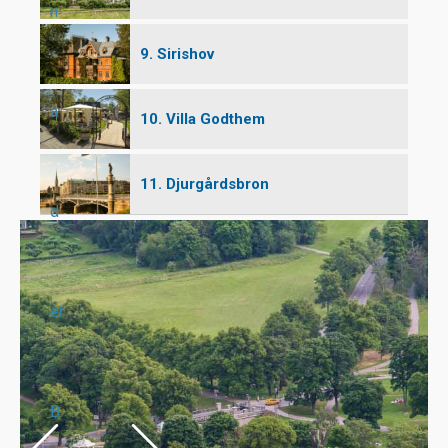
n
9. Sirishov
a
10. Villa Godthem
11. Djurgårdsbron
d
er
B