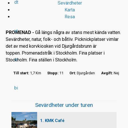
dt
Sevärdheter
Karta
Resa
ur
PROMENAD -
Gå längs några av stans mest kända vatten.
Sevärdheter, natur, folk- och båtliv. Picknickplatser vimlar
det av med korvkiosken vid Djurgårdsbrunn är
r
toppen. Promenadstråk i Stockholm. Fina platser i
er
Stockholm. Fina ställen i Stockholm.
t
Till start:
1,7 Km
Stopp:
11
Ort:
Djurgården
Avgift:
Nej
bi
Sevärdheter under turen
l
1. KMK Café