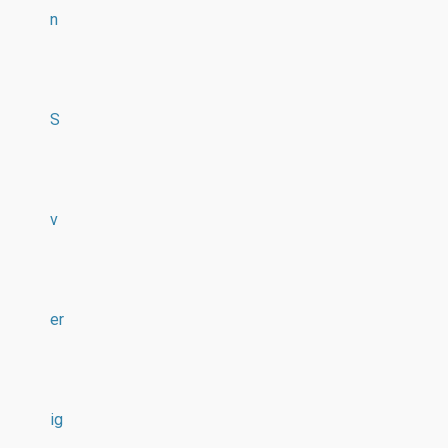
n
S
v
er
ig