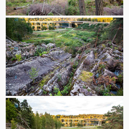
ol
m
s
lä