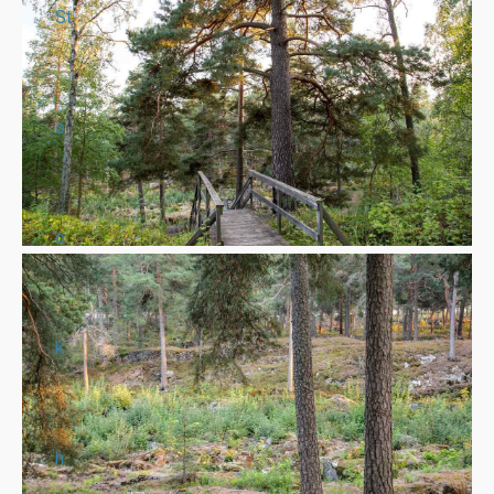
St
o
c
k
h