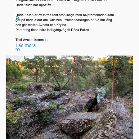
Döda fallen har uppstått.
Döda Fallen är ett intressant stop längs med Älvpromenaden som
P
går på båda sídor om Dalälven. Promenadslingan är 8,5 km lång
och går mellan Avesta och Krylbo.
Parkering finns nära intill gångväg till Döda Fallen.
Text Avesta kommun
Läs mera
ro
m
e