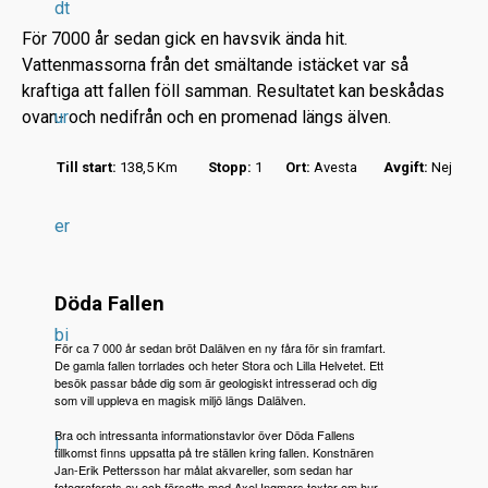
dt
För 7000 år sedan gick en havsvik ända hit.
Vattenmassorna från det smältande istäcket var så
kraftiga att fallen föll samman. Resultatet kan beskådas
ovan- och nedifrån och en promenad längs älven.
ur
r
Till start:
138,5 Km
Stopp:
1
Ort:
Avesta
Avgift:
Nej
.
.
er
.
Döda Fallen
bi
För ca 7 000 år sedan bröt Dalälven en ny fåra för sin framfart.
De gamla fallen torrlades och heter Stora och Lilla Helvetet. Ett
besök passar både dig som är geologiskt intresserad och dig
som vill uppleva en magisk miljö längs Dalälven.
Bra och intressanta informationstavlor över Döda Fallens
l
tillkomst finns uppsatta på tre ställen kring fallen.
Konstnären
Jan-Erik Pettersson har målat akvareller, som sedan har
fotograferats av och försetts med Axel Ingmars texter om hur