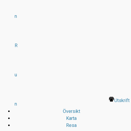
n
R
u
Utskrift
n
Översikt
Karta
Resa