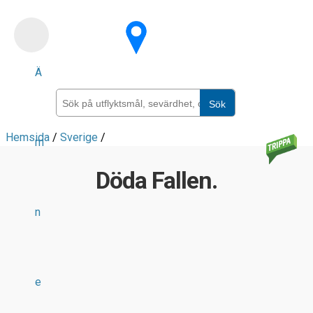
Skip
to
main
Ä
content
Sök
Hemsida
/
Sverige
/
m
Döda Fallen.
n
e