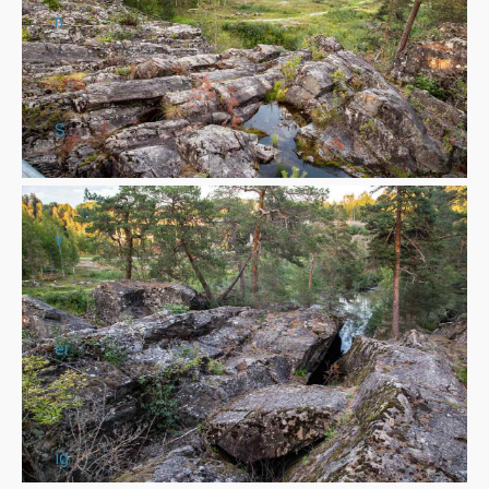
n
S
v
er
ig