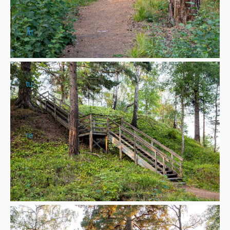
Åt
tu
re
r