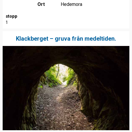
Ort
Hedemora
stopp
1
Klackberget – gruva från medeltiden.