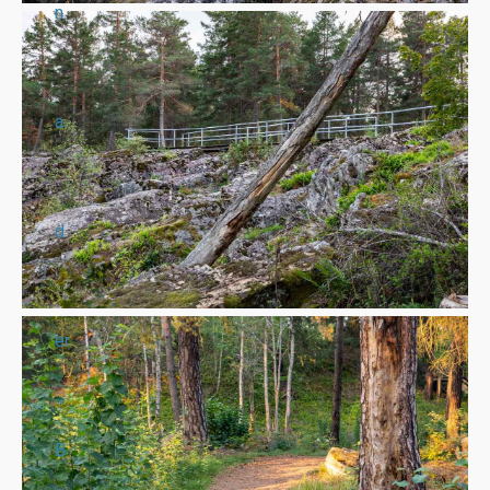
n
a
d
er
B