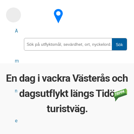
Skip
to
main
Ä
content
Sök
m
En dag i vackra Västerås och
dagsutflykt längs Tidö
n
turistväg.
e