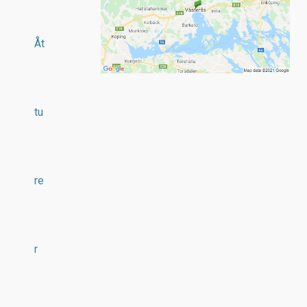
Åt
tu
re
r