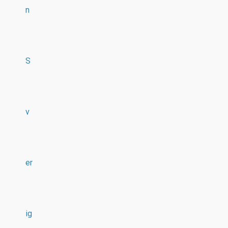
n
S
v
er
ig