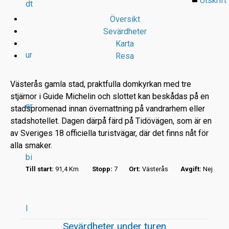
Utskrift
dt
Översikt
Sevärdheter
Karta
ur
Resa
Västerås gamla stad, praktfulla domkyrkan med tre
stjärnor i Guide Michelin och slottet kan beskådas på en
er
stadspromenad innan övernattning på vandrarhem eller
r
stadshotellet. Dagen därpå färd på Tidövägen, som är en
av Sveriges 18 officiella turistvägar, där det finns nåt för
t
alla smaker.
bi
Till start:
91,4 Km
Stopp:
7
Ort:
Västerås
Avgift:
Nej
l
Sevärdheter under turen