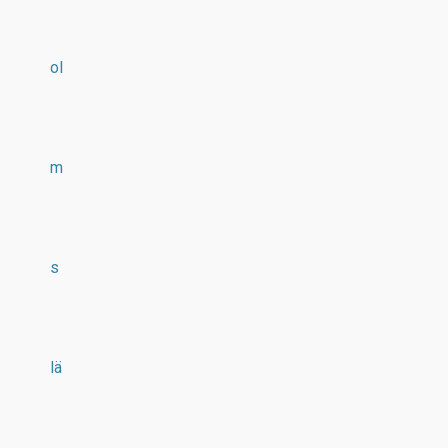
ol
m
s
lä