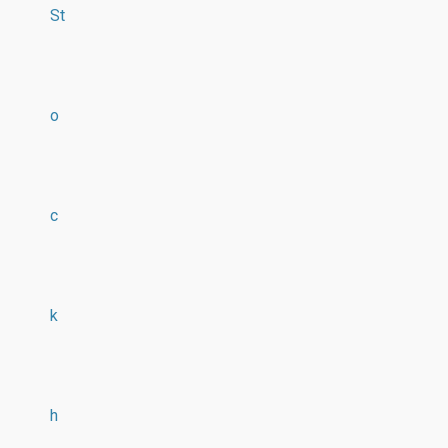
St
o
c
k
h