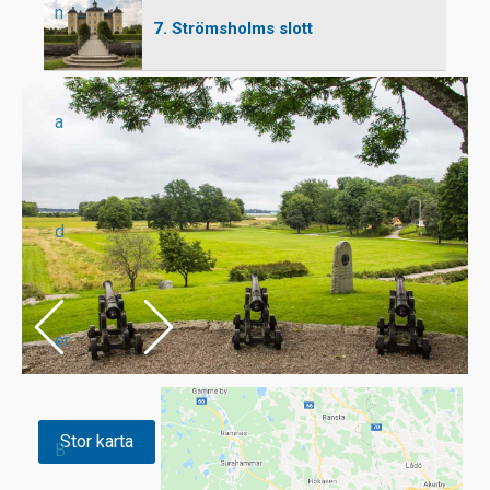
n
7. Strömsholms slott
a
d
er
Stor karta
B