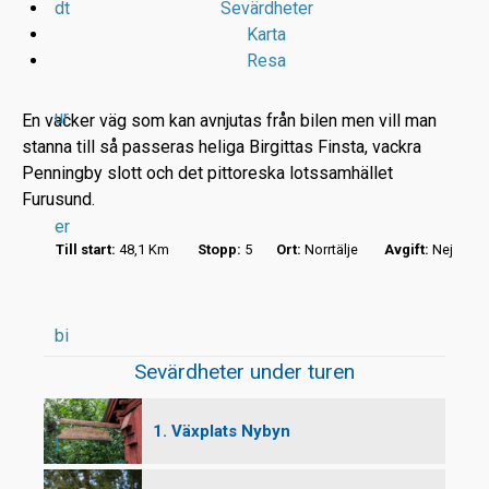
dt
Sevärdheter
Karta
Resa
ur
En vacker väg som kan avnjutas från bilen men vill man
stanna till så passeras heliga Birgittas Finsta, vackra
Penningby slott och det pittoreska lotssamhället
r
Furusund.
er
t
Till start:
48,1 Km
Stopp:
5
Ort:
Norrtälje
Avgift:
Nej
bi
Sevärdheter under turen
1. Växplats Nybyn
l