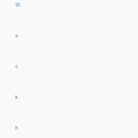
St
o
c
k
h