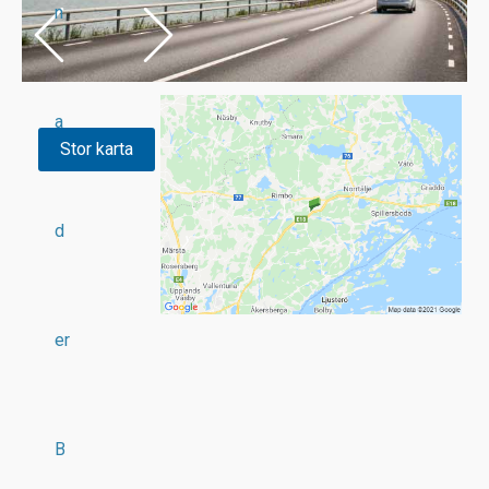
n
a
Stor karta
d
er
B