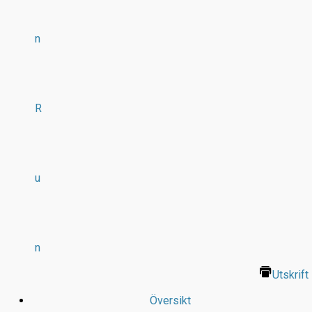
n
R
u
n
Utskrift
Översikt