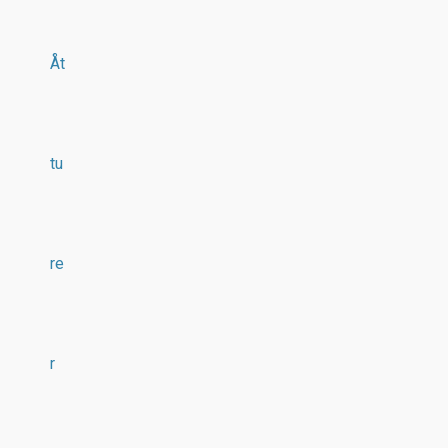
Åt
tu
re
r