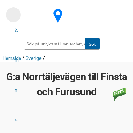
Skip
to
main
Ä
content
Sök
Hemsida
/
Sverige
/
m
G:a Norrtäljevägen till Finsta
och Furusund
n
e