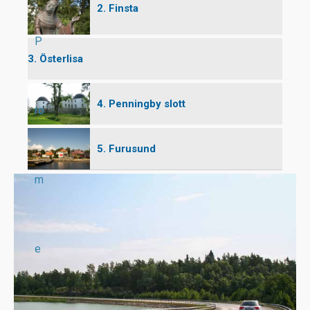
2. Finsta
P
3. Österlisa
4. Penningby slott
ro
5. Furusund
m
e