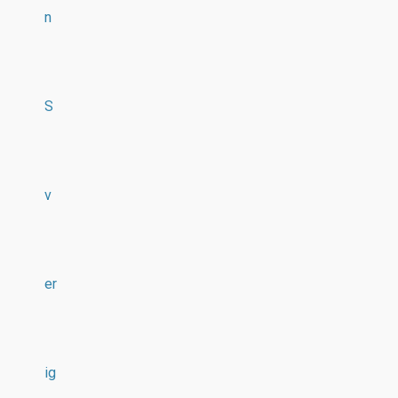
n
S
v
er
ig