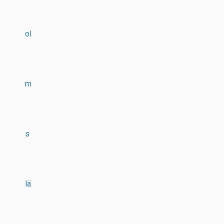
ol
m
s
lä