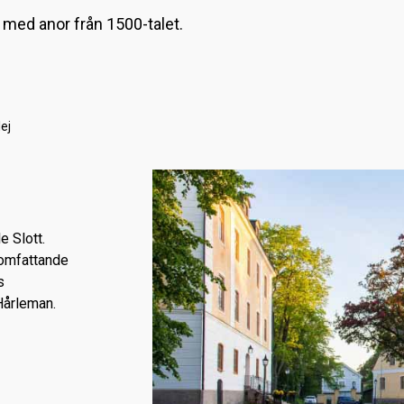
m med anor från 1500-talet.
ej
e Slott.
n omfattande
s
Hårleman.