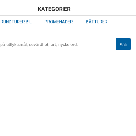
Skip
KATEGORIER
to
RUNDTURER BIL
PROMENADER
BÅTTURER
main
content
Sök