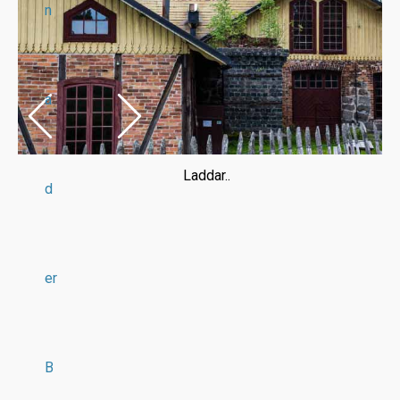
n
a
Laddar..
d
er
B