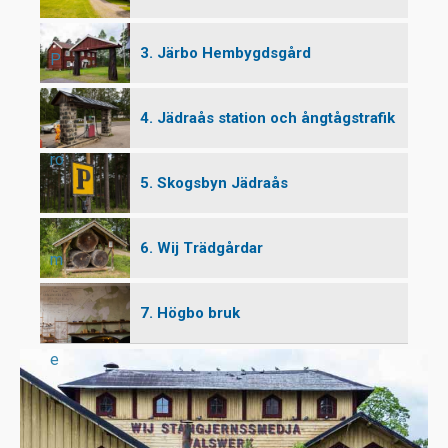
3. Järbo Hembygdsgård
P
4. Jädraås station och ångtågstrafik
ro
5. Skogsbyn Jädraås
6. Wij Trädgårdar
m
7. Högbo bruk
e