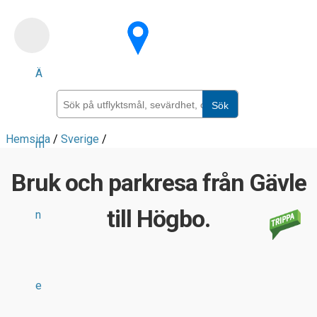
Skip
to
main
Ä
content
Sök
Hemsida
/
Sverige
/
m
Bruk och parkresa från Gävle
till Högbo.
n
e