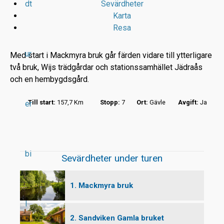
dt
Sevärdheter
Karta
Resa
ur
Med start i Mackmyra bruk går färden vidare till ytterligare
två bruk, Wijs trädgårdar och stationssamhället Jädraås
och en hembygdsgård.
r
Till start:
157,7 Km
Stopp:
7
Ort:
Gävle
Avgift:
Ja
er
t
bi
Sevärdheter under turen
1. Mackmyra bruk
l
2. Sandviken Gamla bruket