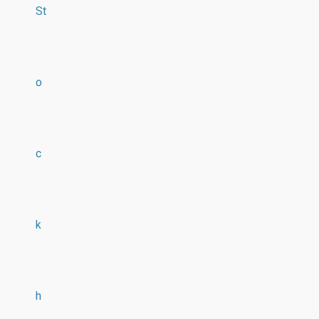
St
o
c
k
h