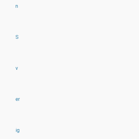
n
S
v
er
ig