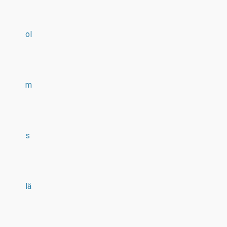
ol
m
s
lä