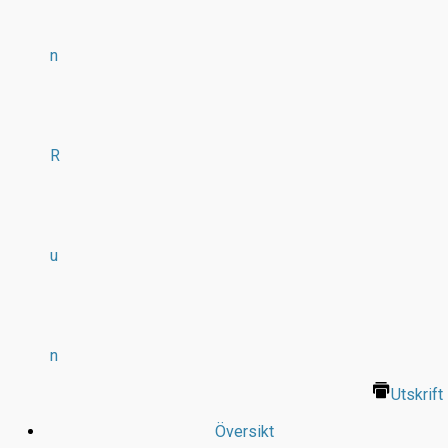
n
R
u
n
Utskrift
Översikt