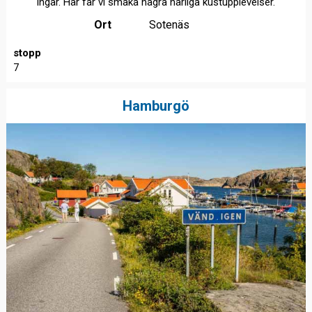
ingår. Här får vi smaka några härliga kustupplevelser.
Ort
Sotenäs
stopp
7
Hamburgö