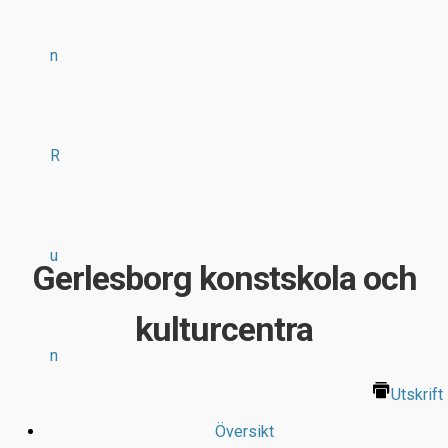
n
R
u
Gerlesborg konstskola och
kulturcentra
n
Utskrift
Översikt