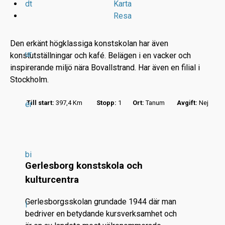
dt
Karta
Resa
Den erkänt högklassiga konstskolan har även
ur
konstutställningar och kafé. Belägen i en vacker och
inspirerande miljö nära Bovallstrand. Har även en filial i
Stockholm.
r
Till start:
397,4 Km
Stopp:
1
Ort:
Tanum
Avgift:
Nej
er
.
.
.
bi
Gerlesborg konstskola och
kulturcentra
Gerlesborgsskolan grundade 1944 där man
l
bedriver en betydande kursverksamhet och