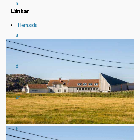
n
Länkar
Hemsida
a
d
er
B