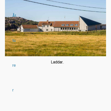
Åt
tu
Laddar..
re
r