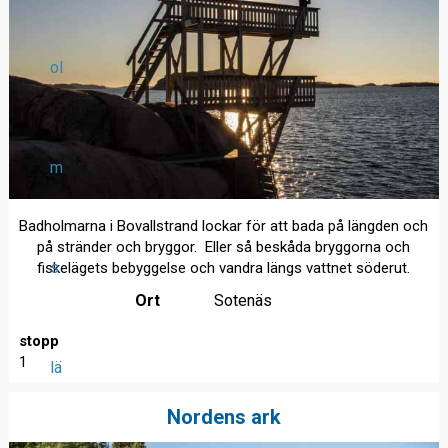
ol
m
Badholmarna i Bovallstrand lockar för att bada på längden och
på stränder och bryggor. Eller så beskåda bryggorna och
s
fiskelägets bebyggelse och vandra längs vattnet söderut.
Ort
Sotenäs
stopp
1
lä
Nordens ark