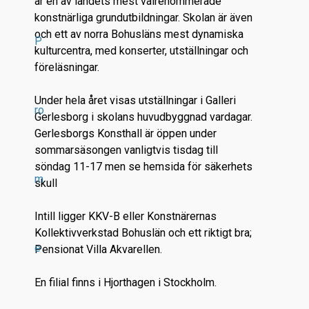
är en av landets mest välrenommerade
konstnärliga grundutbildningar. Skolan är även
och ett av norra Bohusläns mest dynamiska
P
kulturcentra, med konserter, utställningar och
föreläsningar.
Under hela året visas utställningar i Galleri
ro
Gerlesborg i skolans huvudbyggnad vardagar.
Gerlesborgs Konsthall är öppen under
sommarsäsongen vanligtvis tisdag till
söndag 11-17 men se hemsida för säkerhets
m
skull
Intill ligger KKV-B eller Konstnärernas
Kollektivverkstad Bohuslän och ett riktigt bra;
e
Pensionat Villa Akvarellen.
En filial finns i Hjorthagen i Stockholm.