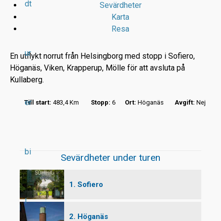
dt
Sevärdheter
Karta
Resa
ur
En utflykt norrut från Helsingborg med stopp i Sofiero,
Höganäs, Viken, Krapperup, Mölle för att avsluta på
Kullaberg.
r
er
Till start:
483,4 Km
Stopp:
6
Ort:
Höganäs
Avgift:
Nej
t
bi
Sevärdheter under turen
1. Sofiero
l
2. Höganäs