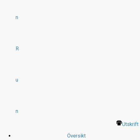
n
R
u
n
Utskrift
Översikt