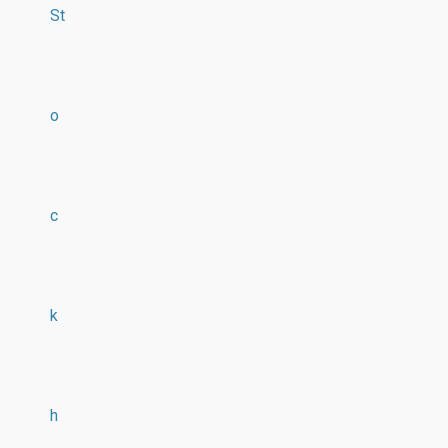
St
o
c
k
h