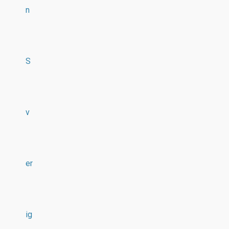
n
S
v
er
ig