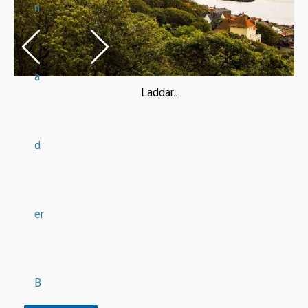
n
a
Laddar..
d
er
B