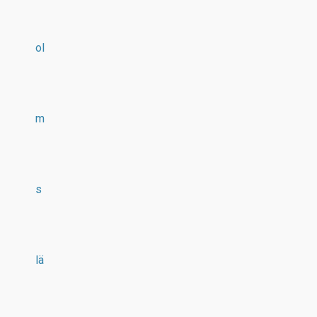
ol
m
s
lä