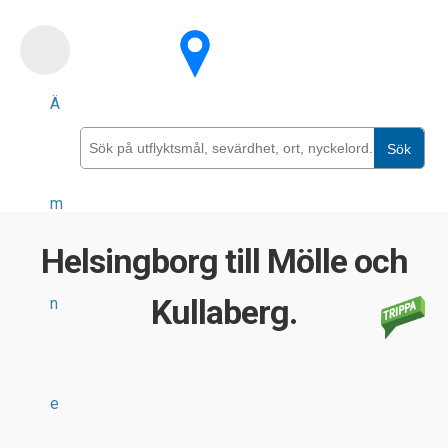
Skip
to
main
Ä
content
Sök
m
Helsingborg till Mölle och
Kullaberg.
n
e