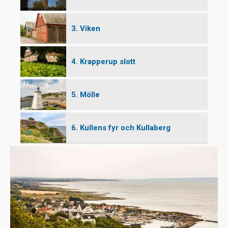
3. Viken
P
4. Krapperup slott
ro
5. Mölle
6. Kullens fyr och Kullaberg
m
e