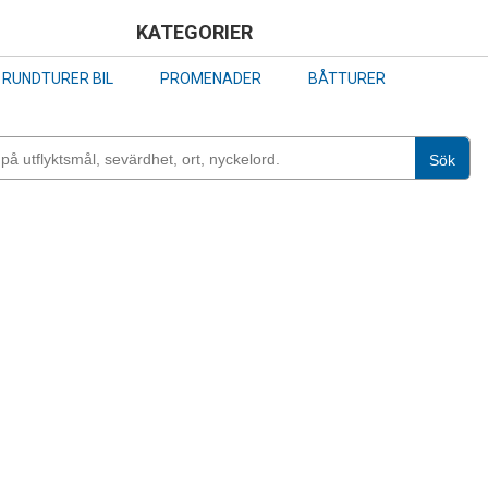
Skip
KATEGORIER
to
RUNDTURER BIL
PROMENADER
BÅTTURER
main
content
Sök