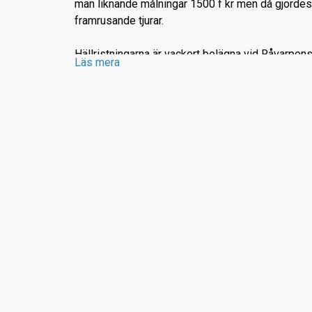
man liknande målningar 1500 f kr men då gjordes
framrusande tjurar.
Hällristningarna är vackert belägna vid Råvarpen
Läs mera
är en del av Tisselskogs naturreservat. Här finns
vandringsled på c:a 5 km.