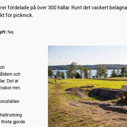
er fördelade på över 300 hällar. Runt det vackert belägn
t för picknick.
ift:
Nej
och
såldern och
ar. Det är
nniskor mm.
ionshällen
hällristning
å Kreta gjorde