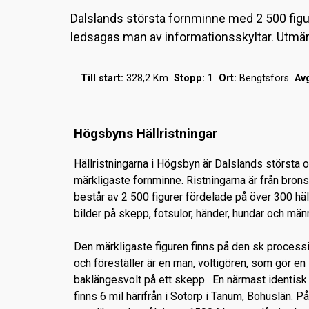
Dalslands största fornminne med 2 500 figur
ledsagas man av informationsskyltar. Utmärk
Till start:
328,2 Km
Stopp:
1
Ort:
Bengtsfors
Avg
Högsbyns Hällristningar
Hällristningarna i Högsbyn är Dalslands största 
märkligaste fornminne. Ristningarna är från bron
består av 2 500 figurer fördelade på över 300 häll
bilder på skepp, fotsulor, händer, hundar och mä
Den märkligaste figuren finns på den sk process
och föreställer är en man, voltigören, som gör en
baklängesvolt på ett skepp. En närmast identisk 
finns 6 mil härifrån i Sotorp i Tanum, Bohuslän. P