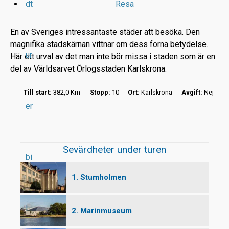
dt
Resa
En av Sveriges intressantaste städer att besöka. Den
magnifika stadskärnan vittnar om dess forna betydelse.
ur
Här ett urval av det man inte bör missa i staden som är en
r
del av Världsarvet Örlogsstaden Karlskrona.
t
Till start:
382,0 Km
Stopp:
10
Ort:
Karlskrona
Avgift:
Nej
er
Sevärdheter under turen
bi
1. Stumholmen
l
2. Marinmuseum