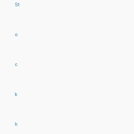
St
o
c
k
h