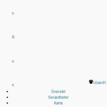
n
R
u
Utskrift
n
Översikt
Sevärdheter
Karta