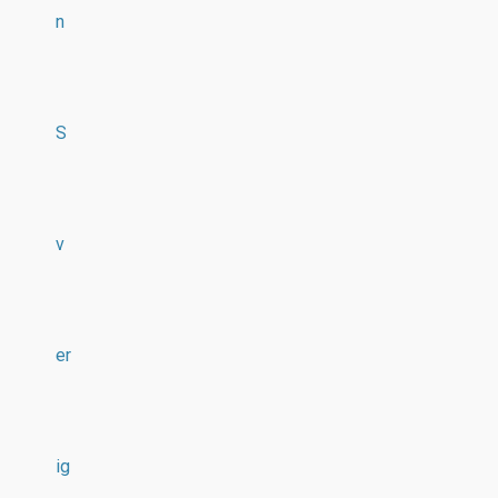
n
S
v
er
ig