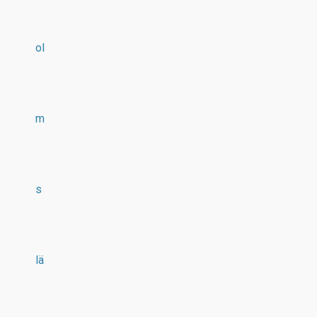
ol
m
s
lä