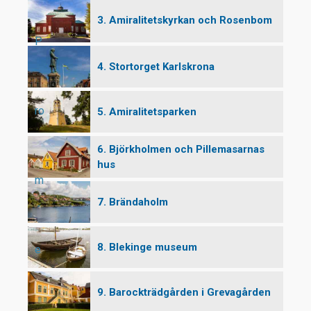
3. Amiralitetskyrkan och Rosenbom
P
4. Stortorget Karlskrona
ro
5. Amiralitetsparken
6. Björkholmen och Pillemasarnas
hus
m
7. Brändaholm
8. Blekinge museum
e
9. Barockträdgården i Grevagården