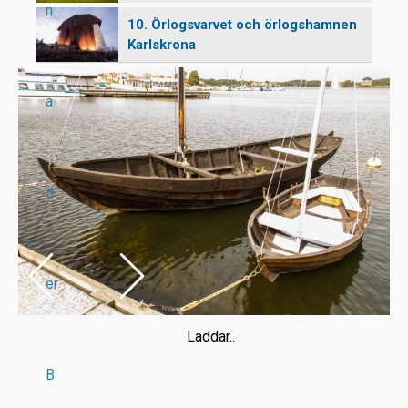
n
10. Örlogsvarvet och örlogshamnen
Karlskrona
a
d
er
Laddar..
B