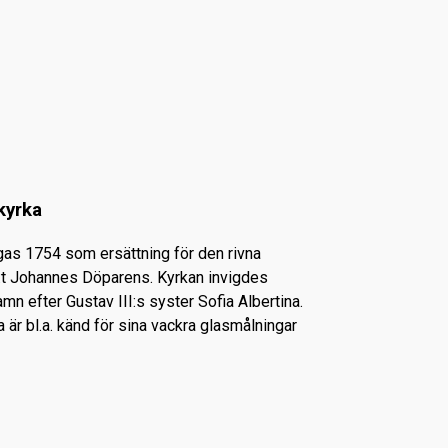
kyrka
gas 1754 som ersättning för den rivna
S:t Johannes Döparens. Kyrkan invigdes
amn efter Gustav III:s syster Sofia Albertina.
a är bl.a. känd för sina vackra glasmålningar