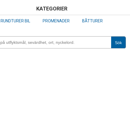
Skip
KATEGORIER
to
RUNDTURER BIL
PROMENADER
BÅTTURER
main
content
Sök