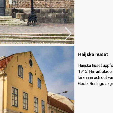
Haijska huset
Haijska huset uppf
1915. Här arbetade
lärarinna och det va
Gösta Berlings sag