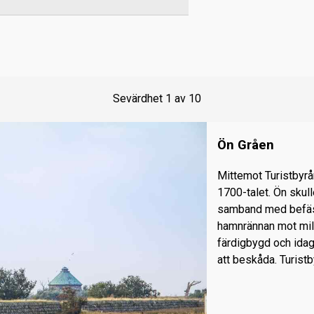
Sevärdhet
1
av
10
Ön Gråen
Mittemot Turistbyrå
1700-talet. Ön skulle
samband med befäst
hamnrännan mot mili
färdigbygd och idag
att beskåda. Turistb