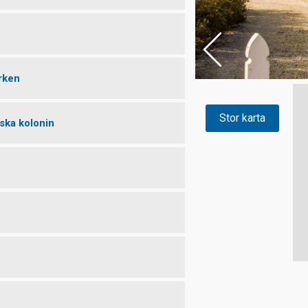
rken
Stor karta
fska kolonin