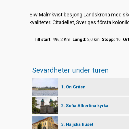
Siw Malmkvist besjöng Landskrona med skorr
kvaliteter. Citadellet, Sveriges första kolo
Till start:
496,2 Km
Längd:
3,0 km
Stopp:
10
Ort
Sevärdheter under turen
1. Ön Gråen
2. Sofia Albertina kyrka
3. Haijska huset