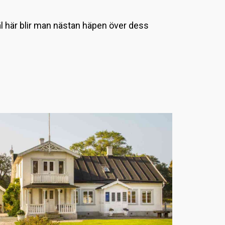
L
l här blir man nästan häpen över dess
a
d
d
a
r
.
.
.