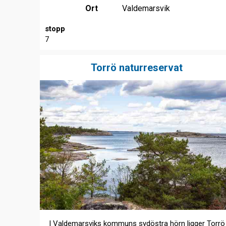
Ort
Valdemarsvik
stopp
7
Torrö naturreservat
I Valdemarsviks kommuns sydöstra hörn ligger Torrö