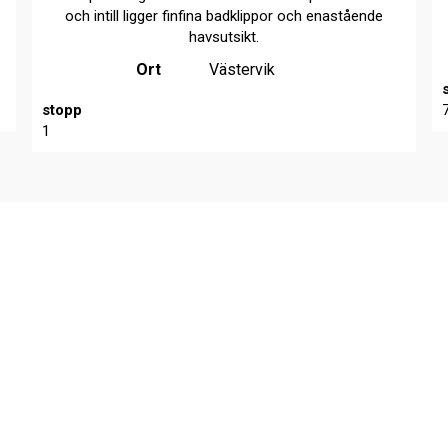
och intill ligger finfina badklippor och enastående
havsutsikt.
Ort
Västervik
stopp
1