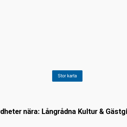
Stor karta
dheter nära: Långrådna Kultur & Gästgiv