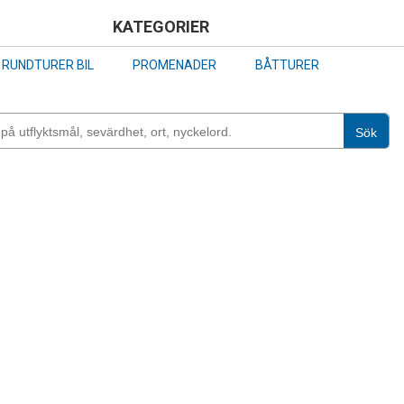
Skip
KATEGORIER
to
RUNDTURER BIL
PROMENADER
BÅTTURER
main
content
Sök