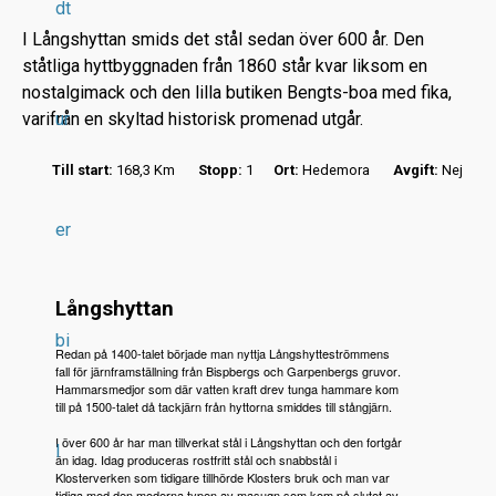
dt
I Långshyttan smids det stål sedan över 600 år. Den
ståtliga hyttbyggnaden från 1860 står kvar liksom en
nostalgimack och den lilla butiken Bengts-boa med fika,
varifrån en skyltad historisk promenad utgår.
ur
r
Till start:
168,3 Km
Stopp:
1
Ort:
Hedemora
Avgift:
Nej
.
.
er
.
Långshyttan
bi
Redan på 1400-talet började man nyttja Långshytteströmmens
fall för järnframställning från Bispbergs och Garpenbergs gruvor.
Hammarsmedjor som där vatten kraft drev tunga hammare kom
till på 1500-talet då tackjärn från hyttorna smiddes till stångjärn.
I över 600 år har man tillverkat stål i Långshyttan och den fortgår
l
än idag. Idag produceras rostfritt stål och snabbstål i
Klosterverken som tidigare tillhörde Klosters bruk och man var
tidiga med den moderna typen av masugn som kom på slutet av