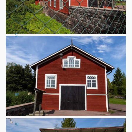
n
S
v
er
ig