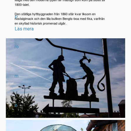
1800-talet.
Den ståtliga hyttbyggnaden från 1860 står kvar liksom en
P
nostalgimack och den lilla butiken Bengts-boa med fika, varifrån
en skyltad historisk promenad utgår.
Läs mera
ro
m
e