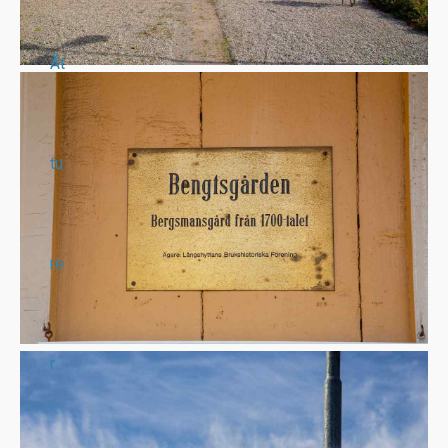
Åt
tu
re
r