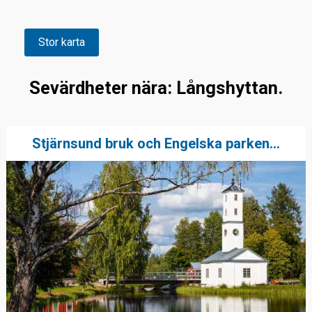
Stor karta
Sevärdheter nära: Långshyttan.
Stjärnsund bruk och Engelska parken...