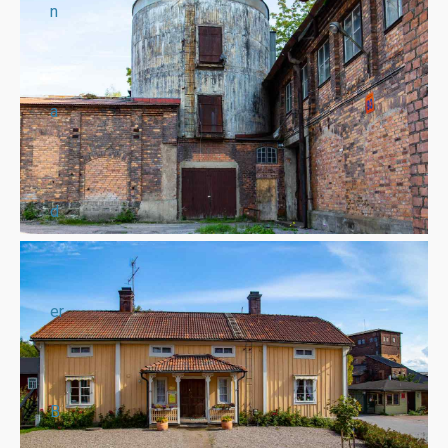
n
a
d
er
B