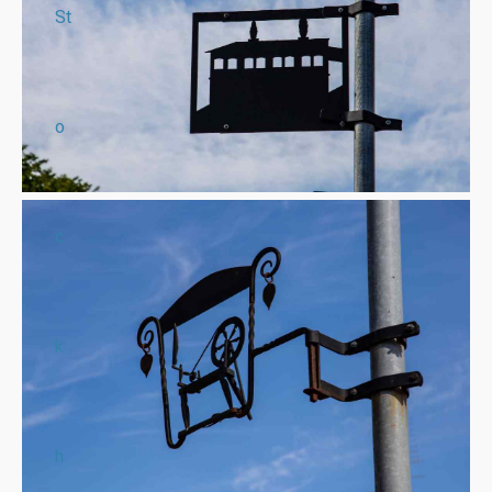
St
o
c
k
h