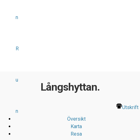
n
R
u
Långshyttan.
Utskrift
n
Översikt
Karta
Resa