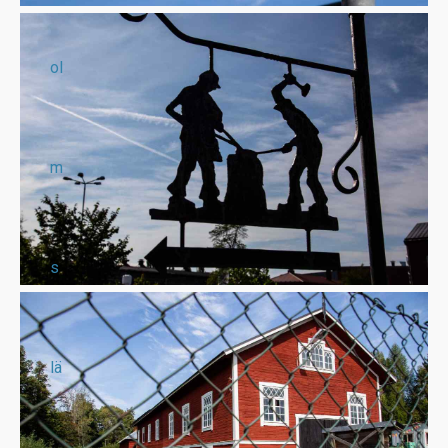
ol
m
s
lä