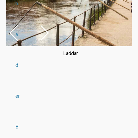
n
a
Laddar..
d
er
B