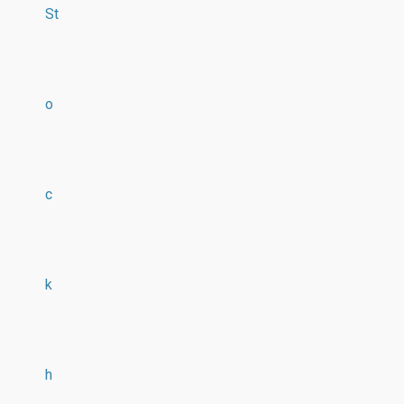
St
o
c
k
h