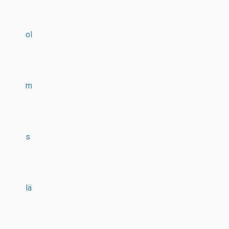
ol
m
s
lä