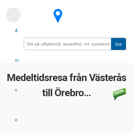
Skip
to
main
Ä
content
Sök
m
Medeltidsresa från Västerås
till Örebro...
n
e