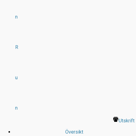
n
R
u
n
Utskrift
Översikt