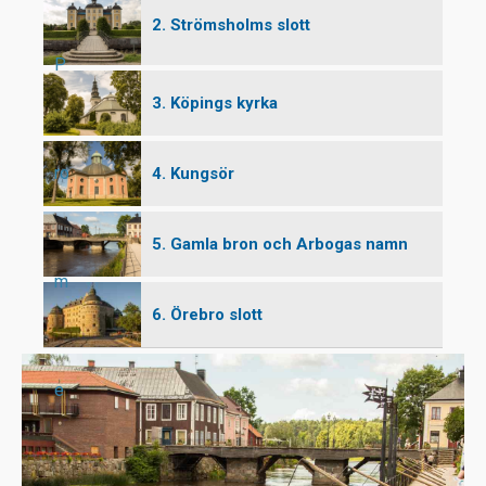
2. Strömsholms slott
P
3. Köpings kyrka
ro
4. Kungsör
5. Gamla bron och Arbogas namn
m
6. Örebro slott
e