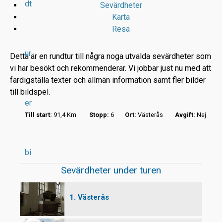
dt
Sevärdheter
Karta
Resa
ur
Detta är en rundtur till några noga utvalda sevärdheter som
vi har besökt och rekommenderar. Vi jobbar just nu med att
färdigställa texter och allmän information samt fler bilder
r
till bildspel.
er
t
Till start:
91,4 Km
Stopp:
6
Ort:
Västerås
Avgift:
Nej
bi
Sevärdheter under turen
1. Västerås
l