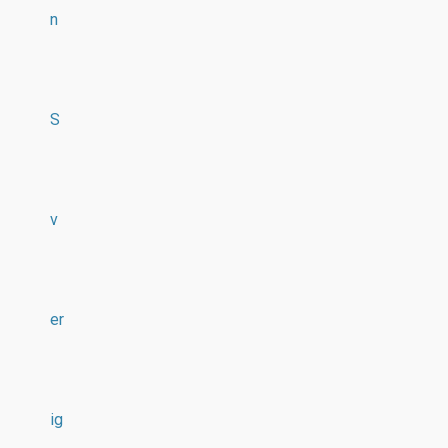
n
S
v
er
ig