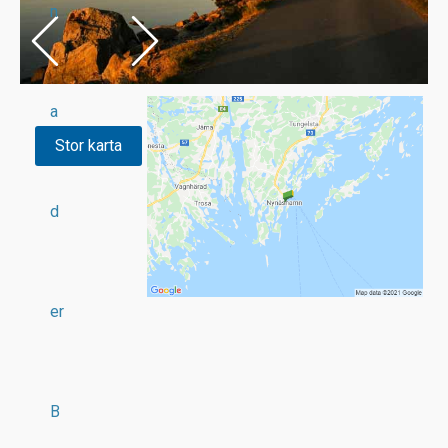
n
a
Stor karta
d
er
B