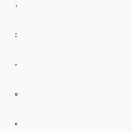
n
S
v
er
ig