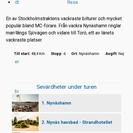
dt
Resa
En av Stockholmstraktens vackraste bilturer och mycket
populär bland MC-förare. Från vackra Nynäshamn ringlar
ur
man längs Sjövägen och vidare till Torö, ett av länets
r
vackraste platser.
t
Till start:
48,4 Km
Stopp:
6
Ort:
Nynäshamn
Avgift:
Nej
er
Sevärdheter under turen
bi
1. Nynäshamn
l
2. Nynäs havsbad - Strandhotellet