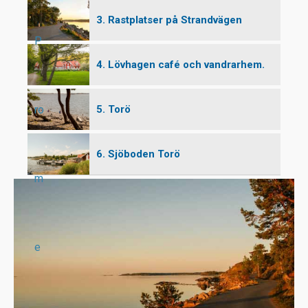
3. Rastplatser på Strandvägen
P
4. Lövhagen café och vandrarhem.
ro
5. Torö
6. Sjöboden Torö
m
e