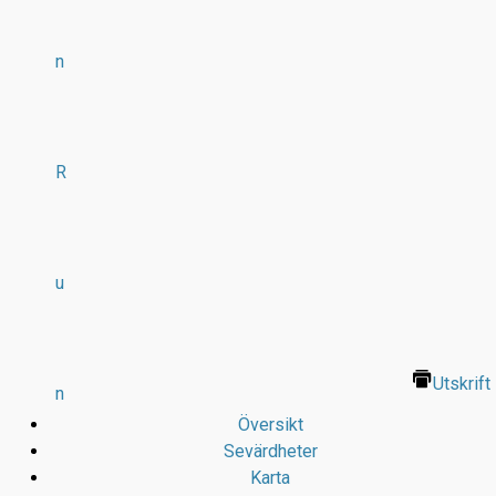
n
R
u
Utskrift
n
Översikt
Sevärdheter
Karta