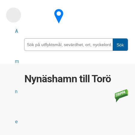
Skip
to
main
Ä
content
Sök
m
Nynäshamn till Torö
n
e