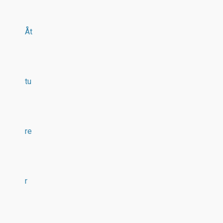
Åt
tu
re
r