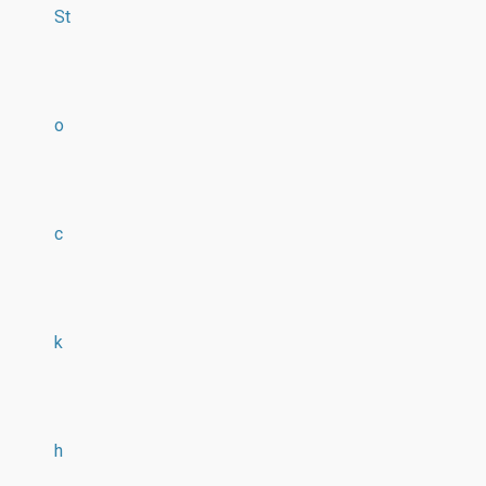
St
o
c
k
h