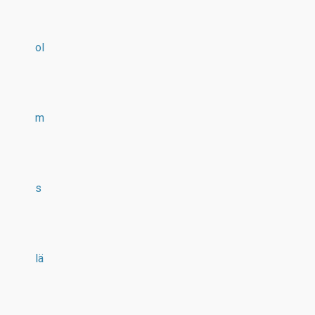
ol
m
s
lä