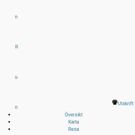
n
R
u
Utskrift
n
Översikt
Karta
Resa