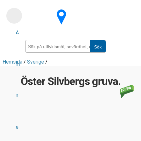
Skip
to
main
Ä
content
Sök
Hemsida
/
Sverige
/
m
Öster Silvbergs gruva.
n
e