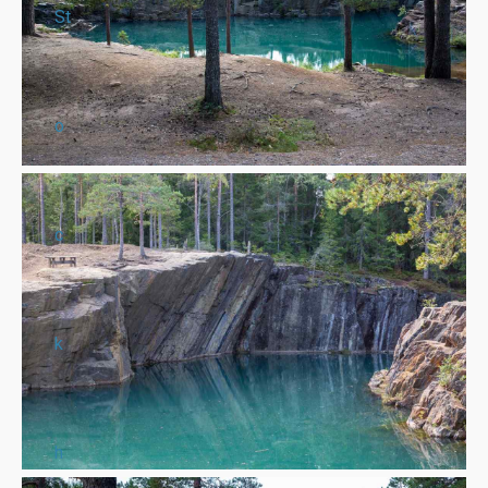
St
o
c
k
h