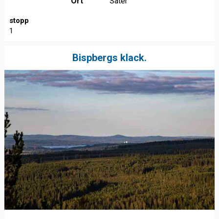
Ort
Säter
stopp
1
Bispbergs klack.