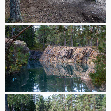
n
S
v
er
ig