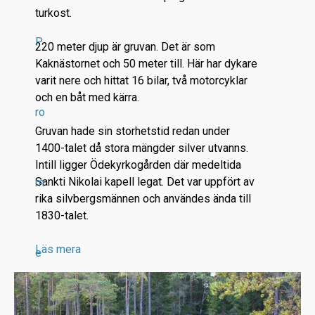
turkost.
P
220 meter djup är gruvan. Det är som
Kaknästornet och 50 meter till. Här har dykare
varit nere och hittat 16 bilar, två motorcyklar
och en båt med kärra.
ro
Gruvan hade sin storhetstid redan under
1400-talet då stora mängder silver utvanns.
Intill ligger Ödekyrkogården där medeltida
Sankti Nikolai kapell legat. Det var uppfört av
m
rika silvbergsmännen och användes ända till
1830-talet.
Läs mera
e