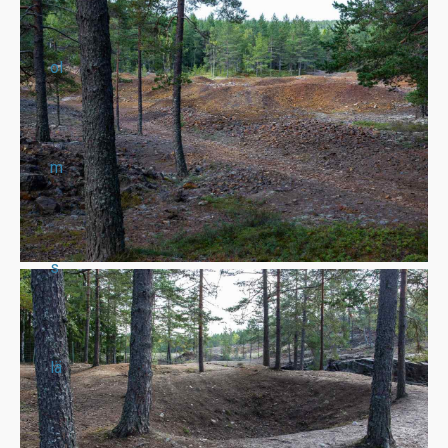
ol
m
s
lä