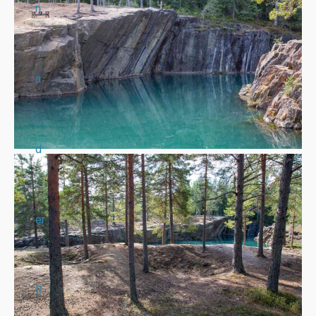
n
a
d
er
B