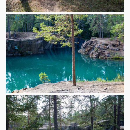
Åt
tu
re
r