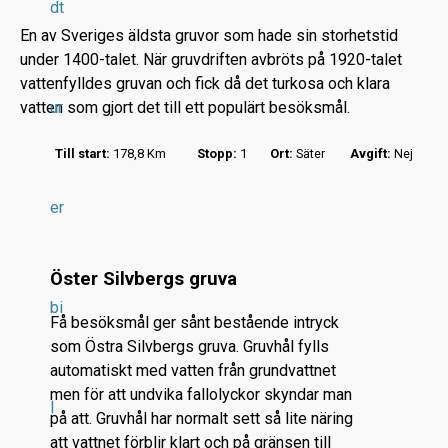
dt
En av Sveriges äldsta gruvor som hade sin storhetstid
under 1400-talet. När gruvdriften avbröts på 1920-talet
vattenfylldes gruvan och fick då det turkosa och klara
vatten som gjort det till ett populärt besöksmål.
ur
r
Till start:
178,8 Km
Stopp:
1
Ort:
Säter
Avgift:
Nej
.
.
er
.
Öster Silvbergs gruva
bi
Få besöksmål ger sånt bestående intryck
som Östra Silvbergs gruva. Gruvhål fylls
automatiskt med vatten från grundvattnet
men för att undvika fallolyckor skyndar man
l
på att. Gruvhål har normalt sett så lite näring
att vattnet förblir klart och på gränsen till