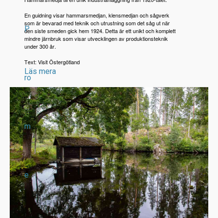
En guidning visar hammarsmedjan, klensmedjan och sågverk
som är bevarad med teknik och utrustning som det såg ut när
P
den siste smeden gick hem 1924. Detta är ett unikt och komplett
mindre järnbruk som visar utvecklingen av produktionsteknik
under 300 år.
Text: Visit Östergötland
Läs mera
ro
m
e