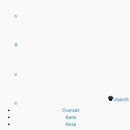
n
R
u
Utskrift
n
Översikt
Karta
Resa