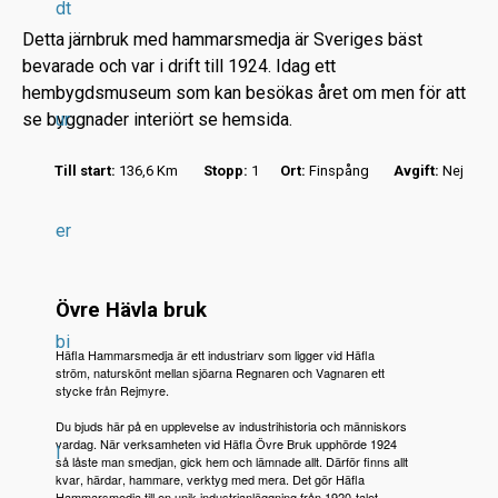
dt
Detta järnbruk med hammarsmedja är Sveriges bäst
bevarade och var i drift till 1924. Idag ett
hembygdsmuseum som kan besökas året om men för att
se byggnader interiört se hemsida.
ur
r
Till start:
136,6 Km
Stopp:
1
Ort:
Finspång
Avgift:
Nej
.
.
er
.
Övre Hävla bruk
bi
Häfla Hammarsmedja är ett industriarv som ligger vid Häfla
ström, naturskönt mellan sjöarna Regnaren och Vagnaren ett
stycke från Rejmyre.
Du bjuds här på en upplevelse av industrihistoria och människors
vardag. När verksamheten vid Häfla Övre Bruk upphörde 1924
l
så låste man smedjan, gick hem och lämnade allt. Därför finns allt
kvar, härdar, hammare, verktyg med mera. Det gör Häfla
Hammarsmedja till en unik industrianläggning från 1920-talet.