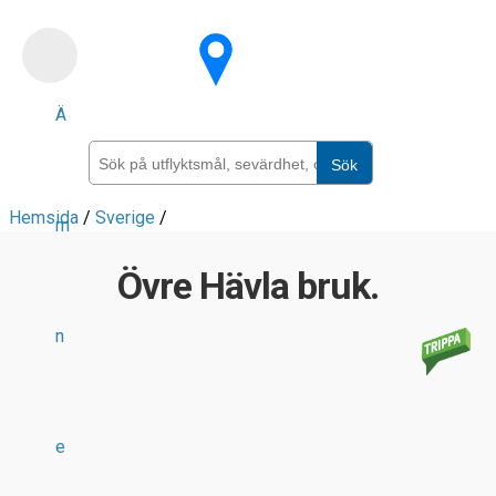
Skip
to
main
Ä
content
Sök
Hemsida
/
Sverige
/
m
Övre Hävla bruk.
n
e