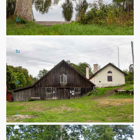
Åt
tu
re
r