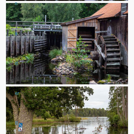
n
a
d
er
B