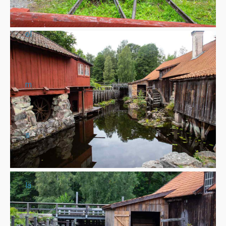
ol
m
s
lä