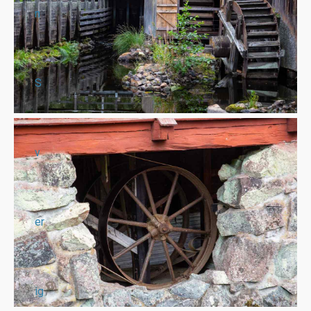
n
S
v
er
ig