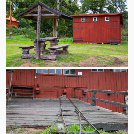
St
o
c
k
h