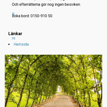
Och efterrätterna gör nog ingen besviken.
P
Boka bord: 0150-910 50
Länkar
ro
Hemsida
m
e