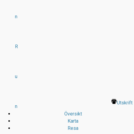
n
R
u
Utskrift
n
Översikt
Karta
Resa