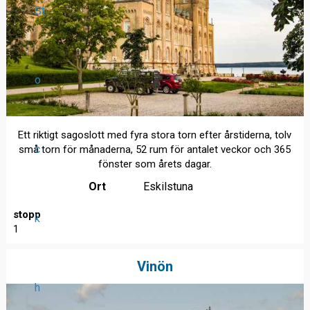
St
o
Ett riktigt sagoslott med fyra stora torn efter årstiderna, tolv
c
små torn för månaderna, 52 rum för antalet veckor och 365
fönster som årets dagar.
Ort
Eskilstuna
stopp
k
1
Vinön
h