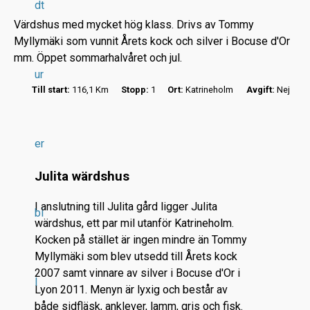
dt
Värdshus med mycket hög klass. Drivs av Tommy
Myllymäki som vunnit Årets kock och silver i Bocuse d'Or
mm. Öppet sommarhalvåret och jul.
ur
Till start:
116,1 Km
Stopp:
1
Ort:
Katrineholm
Avgift:
Nej
r
.
.
er
.
Julita wärdshus
I anslutning till Julita gård ligger Julita
bi
wärdshus, ett par mil utanför Katrineholm.
Kocken på stället är ingen mindre än Tommy
Myllymäki som blev utsedd till Årets kock
2007 samt vinnare av silver i Bocuse d'Or i
l
Lyon 2011. Menyn är lyxig och består av
både sidfläsk, anklever, lamm, gris och fisk.