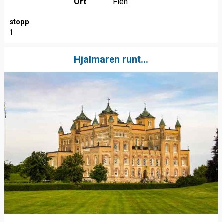
Ort
Flen
stopp
1
Hjälmaren runt...