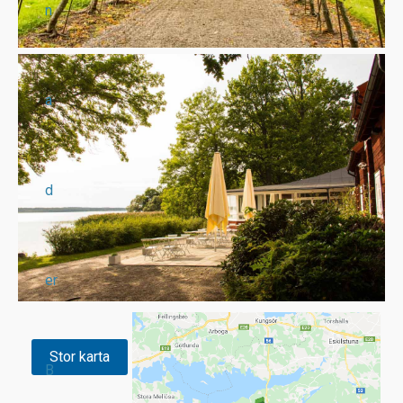
n
a
d
er
Stor karta
B