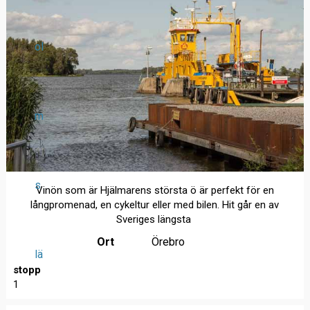
ol
m
s
Vinön som är Hjälmarens största ö är perfekt för en
långpromenad, en cykeltur eller med bilen. Hit går en av
Sveriges längsta
Ort
Örebro
lä
stopp
1