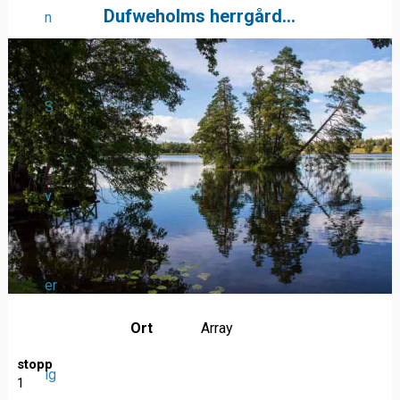
Dufweholms herrgård...
n
S
v
er
Ort
Array
stopp
ig
1