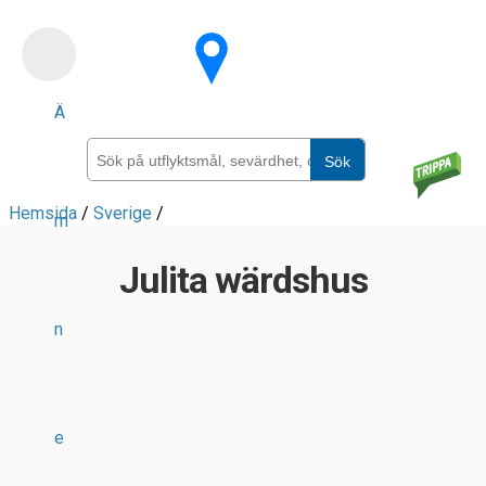
Skip
to
main
Ä
content
Sök
Hemsida
/
Sverige
/
m
Julita wärdshus
n
e