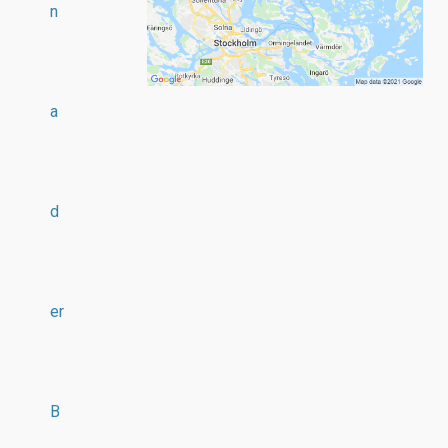
n
a
d
er
B