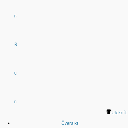
n
R
u
n
Utskrift
Översikt