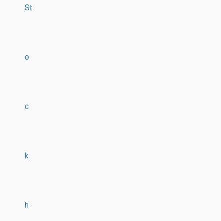
St
o
c
k
h