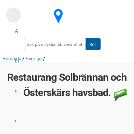
Skip
to
main
Ä
content
Sök
Hemsida
/
Sverige
/
m
Restaurang Solbrännan och
Österskärs havsbad.
n
e