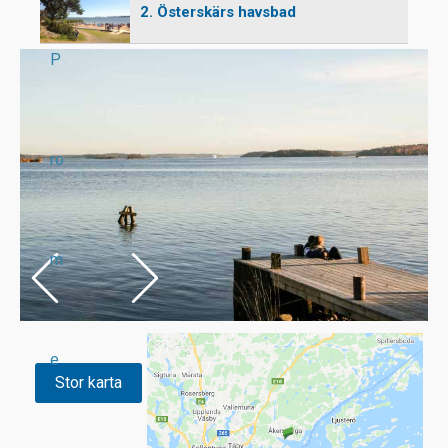
2. Österskärs havsbad
P
ro
m
e
Stor karta