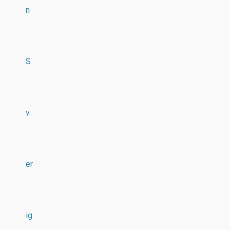
n
S
v
er
ig