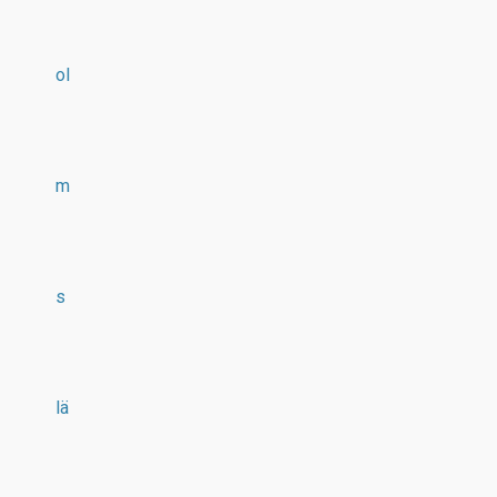
ol
m
s
lä