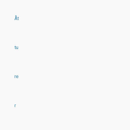
Åt
tu
re
r