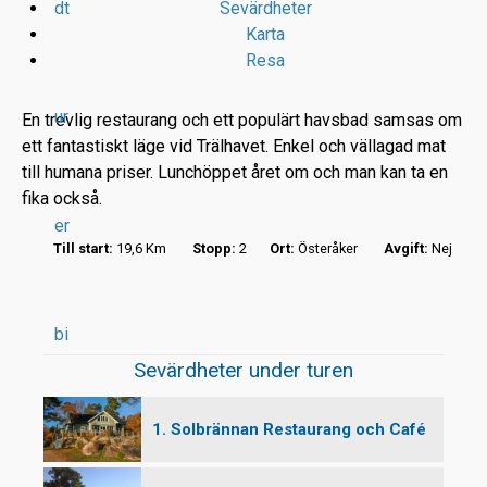
dt
Sevärdheter
Karta
Resa
ur
En trevlig restaurang och ett populärt havsbad samsas om
ett fantastiskt läge vid Trälhavet. Enkel och vällagad mat
till humana priser. Lunchöppet året om och man kan ta en
r
fika också.
er
t
Till start:
19,6 Km
Stopp:
2
Ort:
Österåker
Avgift:
Nej
bi
Sevärdheter under turen
1. Solbrännan Restaurang och Café
l