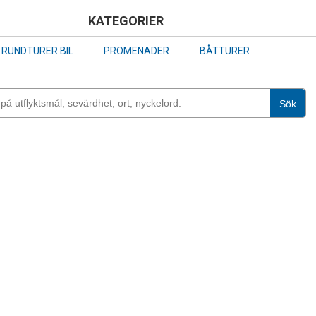
Skip
KATEGORIER
to
RUNDTURER BIL
PROMENADER
BÅTTURER
main
content
Sök