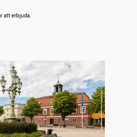
L
r att erbjuda.
a
d
d
a
r
.
.
.