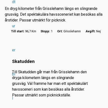
dt
En dryg kilometer från Grisslehamn längs en slingrande
grusväg. Det spektakulära havssceneriet kan besökas alla
årstider. Passar utmärkt för picknick.
ur
Till start:
96,7 Km
Stopp:
1
Ort:
Grisslehamn
Avgift:
Nej
r
.
.
er
.
Skatudden
Till Skatudden går man från Grisslehamn den
bi
dryga kilometern längs en slingrande
grusväg. Väl framme har man ett spektakulärt
havssceneri som kan besökas alla årstider.
Passar utmärkt som picknickställe.
l