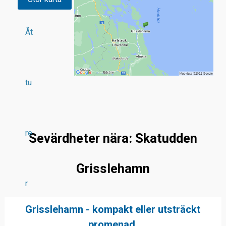
Åt
tu
re
Sevärdheter nära: Skatudden
Grisslehamn
r
Grisslehamn - kompakt eller utsträckt
promenad.