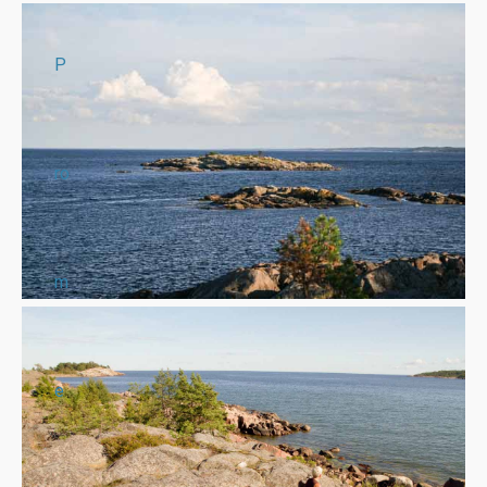
P
ro
m
e