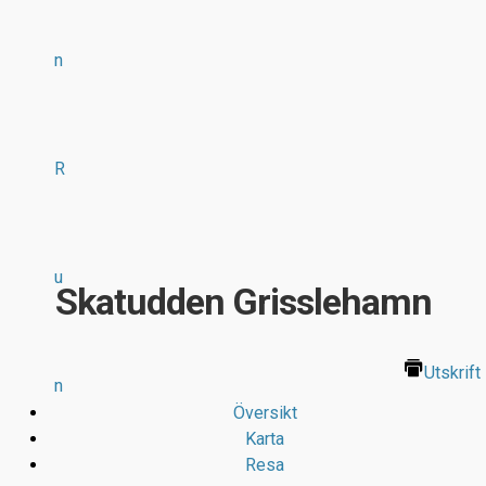
n
R
u
Skatudden Grisslehamn
Utskrift
n
Översikt
Karta
Resa