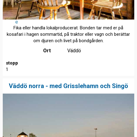
e
Fika eller handla lokalproducerat. Bonden tar med er på
kosafari i hagen sommartid, på traktor eller vagn och berättar
om djuren och livet på bondgården.
Ort
Väddö
stopp
1
Väddö norra - med Grisslehamn och Singö