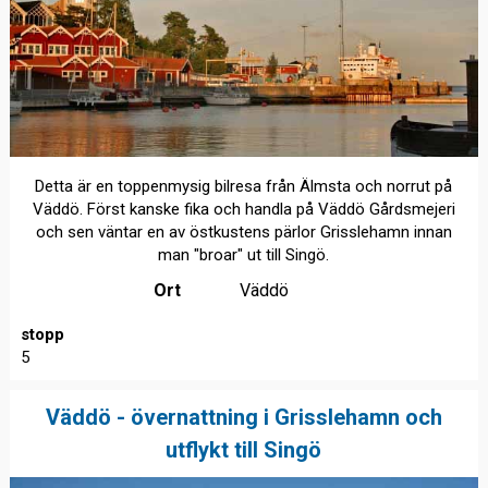
Detta är en toppenmysig bilresa från Älmsta och norrut på
Väddö. Först kanske fika och handla på Väddö Gårdsmejeri
och sen väntar en av östkustens pärlor Grisslehamn innan
man "broar" ut till Singö.
Ort
Väddö
stopp
5
Väddö - övernattning i Grisslehamn och
utflykt till Singö