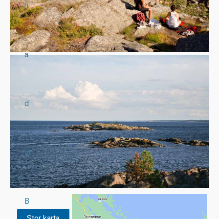
n
a
d
er
B
Stor karta