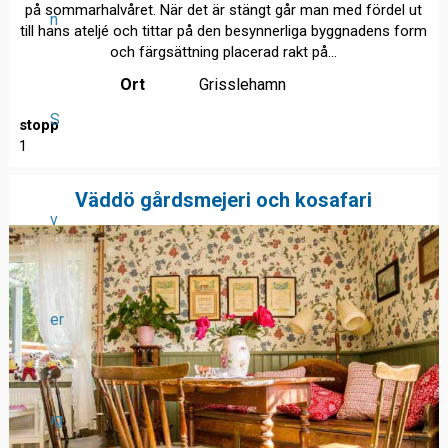
på sommarhalvåret. När det är stängt går man med fördel ut
n
till hans ateljé och tittar på den besynnerliga byggnadens form
och färgsättning placerad rakt på...
Ort
Grisslehamn
S
stopp
1
Väddö gårdsmejeri och kosafari
v
er
ig