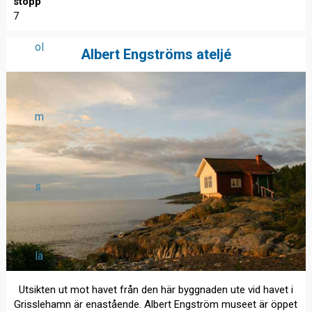
stopp
7
ol
Albert Engströms ateljé
m
s
lä
Utsikten ut mot havet från den här byggnaden ute vid havet i
Grisslehamn är enastående. Albert Engström museet är öppet