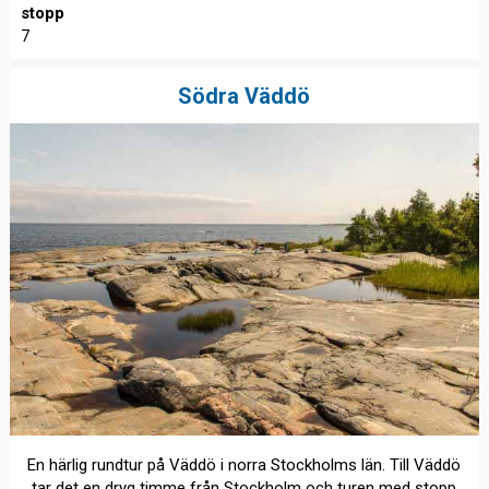
stopp
7
Södra Väddö
En härlig rundtur på Väddö i norra Stockholms län. Till Väddö
tar det en dryg timme från Stockholm och turen med stopp