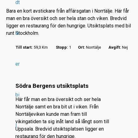
dt
Bara en kort avstickare från affärsgatan i Norrtälje. Här får
man en bra översikt och ser hela stan och viken. Bredvid
ligger en restaurang för den hungrige. Utsiktsplats med bil
runt Stockholm.
ur
r
Till start:
59,3 Km
Stopp:
1
Ort:
Norrtälje
Avgift:
Nej
.
.
er
.
Södra Bergens utsiktsplats
bi
Här får man en bra översikt och ser hela
Norrtälje samt en bra bit ut i viken. Från
Norrtäljeviken kunde man fram till
vikingatiden ta sig inåt land så långt som till
l
Uppsala. Bredvid utsiktsplatsen ligger en
restaurang för den hungrige.