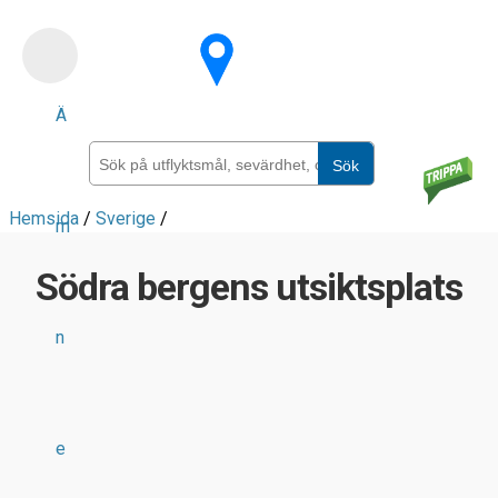
Skip
to
main
Ä
content
Sök
Hemsida
/
Sverige
/
m
Södra bergens utsiktsplats
n
e