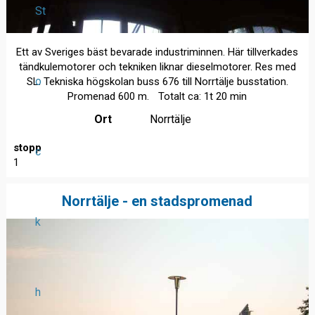
St
Ett av Sveriges bäst bevarade industriminnen. Här tillverkades
tändkulemotorer och tekniken liknar dieselmotorer. Res med
o
SL: Tekniska högskolan buss 676 till Norrtälje busstation.
Promenad 600 m. Totalt ca: 1t 20 min
Ort
Norrtälje
stopp
c
1
Norrtälje - en stadspromenad
k
h