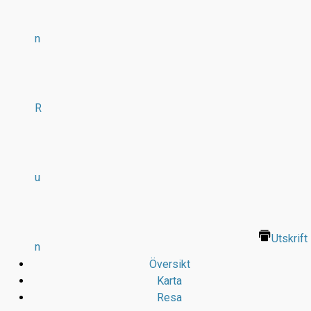
n
R
u
Utskrift
n
Översikt
Karta
Resa