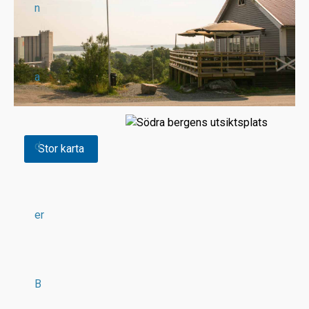
n
a
d
Stor karta
er
B