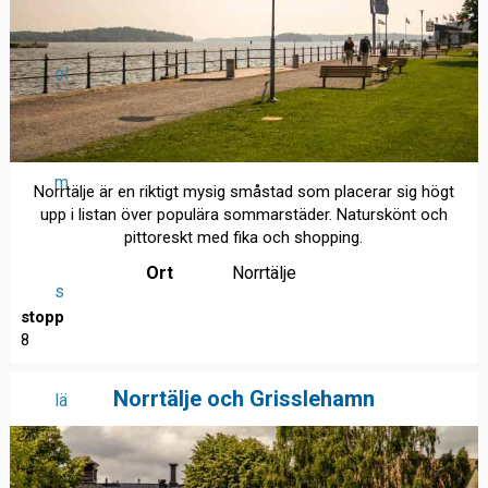
ol
m
Norrtälje är en riktigt mysig småstad som placerar sig högt
upp i listan över populära sommarstäder. Naturskönt och
pittoreskt med fika och shopping.
Ort
Norrtälje
s
stopp
8
Norrtälje och Grisslehamn
lä