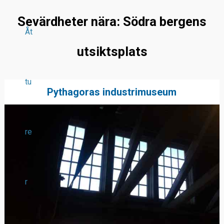
Sevärdheter nära: Södra bergens
Åt
utsiktsplats
tu
Pythagoras industrimuseum
re
r