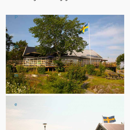
P
ro
m
e