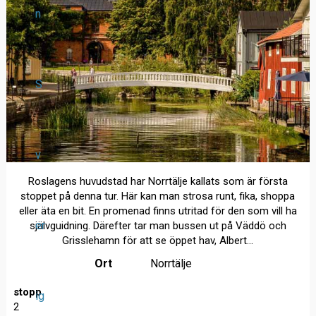
n
S
v
Roslagens huvudstad har Norrtälje kallats som är första
stoppet på denna tur. Här kan man strosa runt, fika, shoppa
eller äta en bit. En promenad finns utritad för den som vill ha
er
självguidning. Därefter tar man bussen ut på Väddö och
Grisslehamn för att se öppet hav, Albert...
Ort
Norrtälje
stopp
ig
2