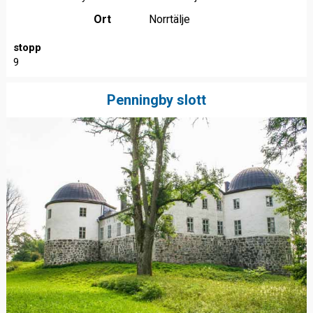
Ort
Norrtälje
stopp
9
Penningby slott