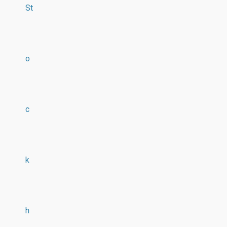
St
o
c
k
h