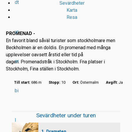
dt
Sevärdheter
Karta
Resa
ur
PROMENAD -
En favorit bland såväl turister som stockholmare men
Beckholmen är en doldis. En promenad med många
r
upplevelser oavsett årstid eller tid på
er
dagen. Promenadstråk i Stockholm. Fna platser i
t
Stockholm, Fina ställen i Stockholm.
Till start:
686 m
Stopp:
10
Ort:
Östermalm
Avgift:
Ja
bi
Sevärdheter under turen
l
1. Dramaten