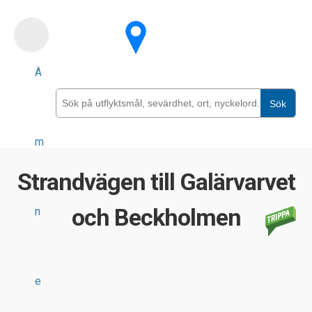
Skip
to
main
Ä
content
Sök
m
Strandvägen till Galärvarvet
och Beckholmen
n
e