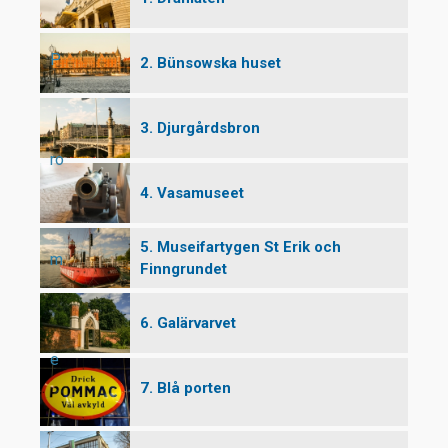
P
2. Bünsowska huset
3. Djurgårdsbron
ro
4. Vasamuseet
5. Museifartygen St Erik och
m
Finngrundet
6. Galärvarvet
e
7. Blå porten