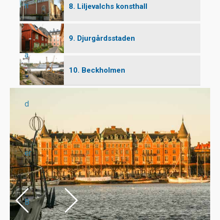
n
8. Liljevalchs konsthall
9. Djurgårdsstaden
a
10. Beckholmen
d
er
B