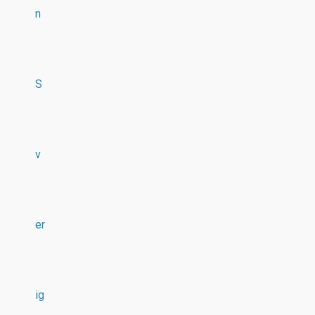
n
S
v
er
ig