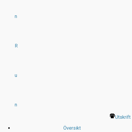
n
R
u
n
Utskrift
Översikt