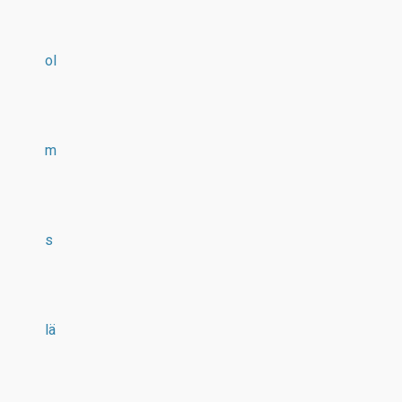
ol
m
s
lä