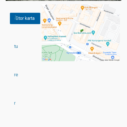
Åt
Stor karta
tu
re
r