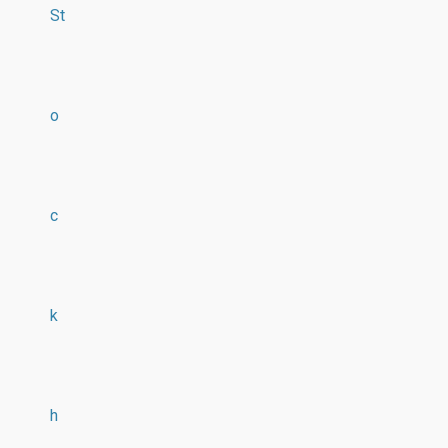
St
o
c
k
h