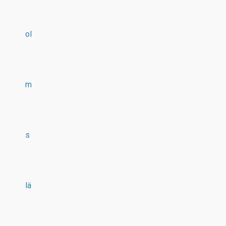
ol
m
s
lä