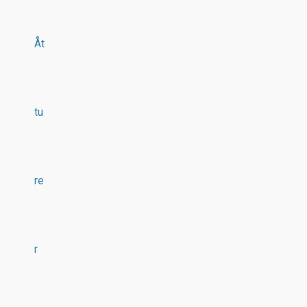
Åt
tu
re
r