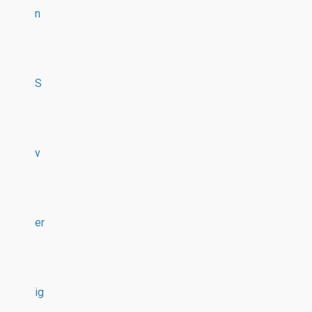
n
S
v
er
ig