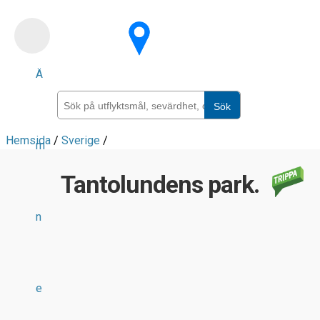
Skip
to
main
Ä
content
Sök
Hemsida
/
Sverige
/
m
Tantolundens park.
n
e