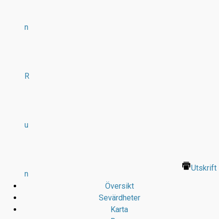
n
R
u
Utskrift
n
Översikt
Sevärdheter
Karta