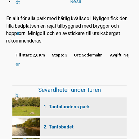
Resa
dt
En allt för alla park med härlig kvällssol. Nyligen fick den
lilla badplatsen en rejäl tillbyggnad med bryggor och
hopptorn. Minigolf och en avstickare till utsiksberget
ur
r
rekommenderas.
t
Till start:
2,6 Km
Stopp:
3
Ort:
Södermalm
Avgift:
Nej
er
Sevärdheter under turen
bi
1. Tantolundens park
l
2. Tantobadet