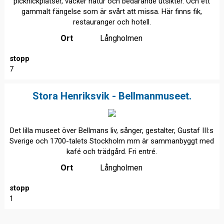
picknickplatser, vacker natur och bedårande utsikter. Och ett
gammalt fängelse som är svårt att missa. Här finns fik,
restauranger och hotell.
Ort
Långholmen
stopp
7
Stora Henriksvik - Bellmanmuseet.
Det lilla museet över Bellmans liv, sånger, gestalter, Gustaf III:s
Sverige och 1700-talets Stockholm mm är sammanbyggt med
kafé och trädgård. Fri entré.
Ort
Långholmen
stopp
1