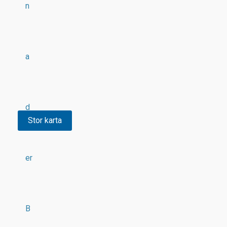
n
a
d
Stor karta
er
B