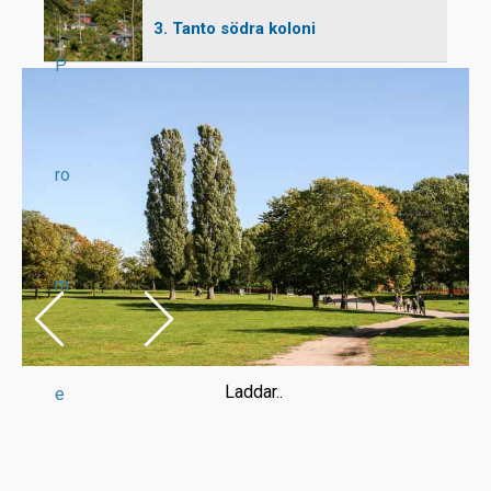
3. Tanto södra koloni
P
ro
m
Laddar..
e