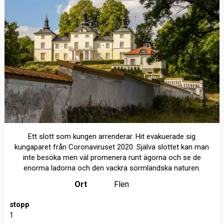
Ett slott som kungen arrenderar. Hit evakuerade sig
kungaparet från Coronaviruset 2020. Själva slottet kan man
inte besöka men väl promenera runt ägorna och se de
enorma ladorna och den vackra sörmländska naturen.
Ort
Flen
stopp
1