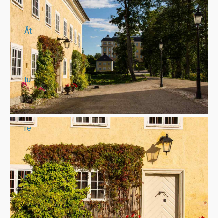
Åt
tu
re
r