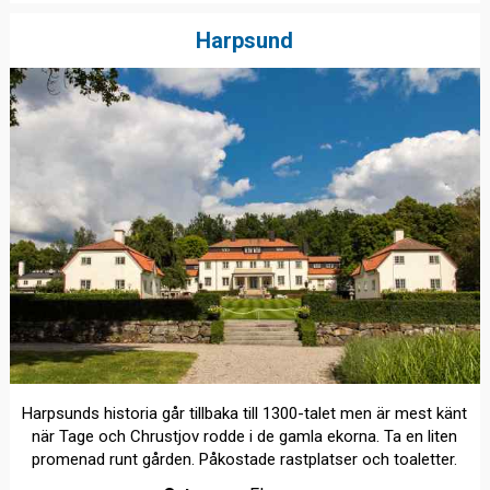
Harpsund
Harpsunds historia går tillbaka till 1300-talet men är mest känt
när Tage och Chrustjov rodde i de gamla ekorna. Ta en liten
promenad runt gården. Påkostade rastplatser och toaletter.