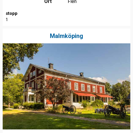
Ort
Flen
stopp
1
Malmköping