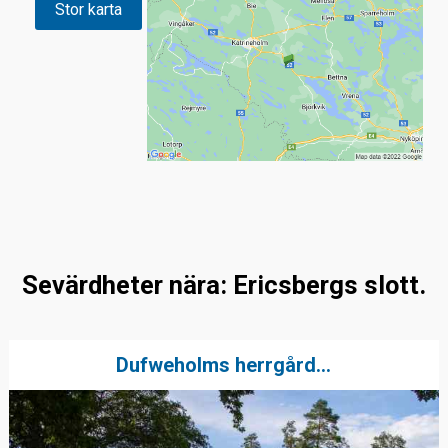
Stor karta
Sevärdheter nära: Ericsbergs slott.
Dufweholms herrgård...